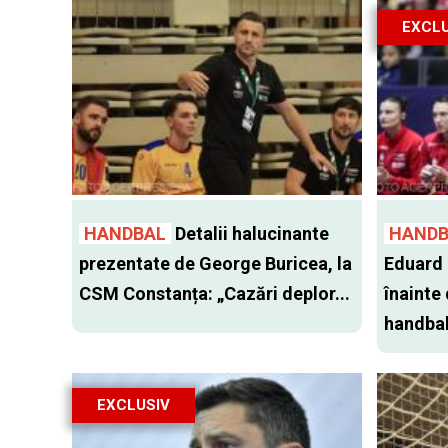
EXCLU
HANDBAL
Detalii halucinante
HANDB
prezentate de George Buricea, la
Eduard 
CSM Constanța: „Cazări deplor...
înainte
handbal 
EXCLUSIV