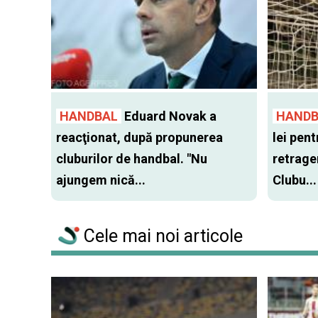
HANDBAL
Eduard Novak a
HANDB
reacţionat, după propunerea
lei pen
cluburilor de handbal. "Nu
retrager
ajungem nică...
Clubu...
Cele mai noi articole