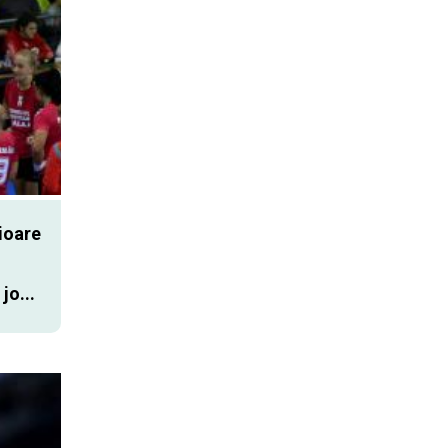
nioare
jo...