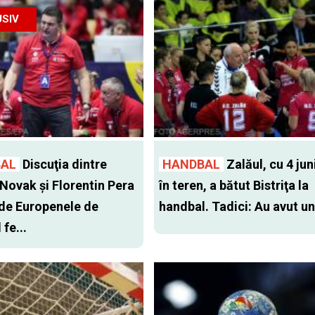
SIV
AL
Discuţia dintre
HANDBAL
Zalăul, cu 4 ju
Novak şi Florentin Pera
în teren, a bătut Bistriţa la
 de Europenele de
handbal. Tadici: Au avut un 
fe...