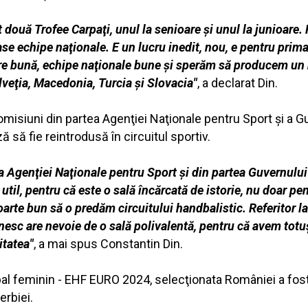
 două Trofee Carpaţi, unul la senioare şi unul la junioare. P
şase echipe naţionale. E un lucru inedit, nou, e pentru pri
pare bună, echipe naţionale bune şi sperăm să producem un
 Elveţia, Macedonia, Turcia şi Slovacia"
, a declarat Din.
omisiuni din partea Agenţiei Naţionale pentru Sport şi a G
ă să fie reintrodusă în circuitul sportiv.
a Agenţiei Naţionale pentru Sport şi din partea Guvernulu
util, pentru că este o sală încărcată de istorie, nu doar pe
foarte bun să o predăm circuitului handbalistic. Referitor l
esc are nevoie de o sală polivalentă, pentru că avem totuşi
itatea"
, a mai spus Constantin Din.
 feminin - EHF EURO 2024, selecţionata României a fost r
erbiei.