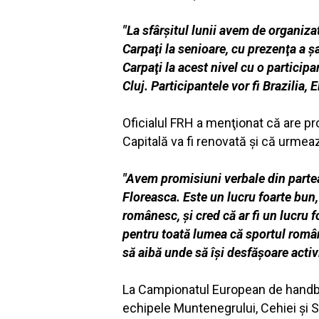
"La sfârşitul lunii avem de organizat
Carpaţi la senioare, cu prezenţa a 
Carpaţi la acest nivel cu o partici
Cluj. Participantele vor fi Brazilia,
Oficialul FRH a menţionat că are pr
Capitală va fi renovată şi că urmeaz
"Avem promisiuni verbale din parte
Floreasca. Este un lucru foarte bun, 
românesc, şi cred că ar fi un lucru 
pentru toată lumea că sportul român
să aibă unde să îşi desfăşoare activ
La Campionatul European de handbal
echipele Muntenegrului, Cehiei şi S