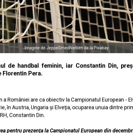
Imagine de JeppeSmedNielsen de la Pixabay
l de handbal feminin, iar Constantin Din, preşe
e Florentin Pera.
n a României are ca obiectiv la Campionatul European - E
în Austria, Ungaria şi Elveţia, ocuparea unuia dintre primel
FRH, Constantin Din.
irea pentru prezenţa la Campionatul European din decembri