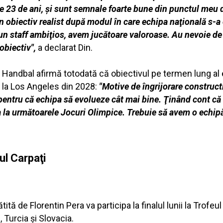
e 23 de ani, şi sunt semnale foarte bune din punctul meu d
 un obiectiv realist după modul în care echipa naţională s-a
n staff ambiţios, avem jucătoare valoroase. Au nevoie de 
obiectiv",
a declarat Din.
Handbal afirmă totodată că obiectivul pe termen lung al 
e la Los Angeles din 2028:
"Motive de îngrijorare constructi
entru că echipa să evolueze cât mai bine. Ţinând cont că 
a la următoarele Jocuri Olimpice. Trebuie să avem o echip
ul Carpaţi
tă de Florentin Pera va participa la finalul lunii la Trofeul
 Turcia şi Slovacia.