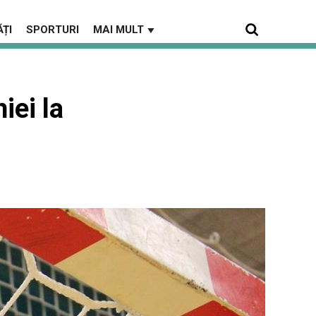
ȚI
SPORTURI
MAI MULT
▼
iei la