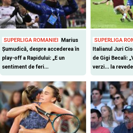
SUPERLIGA ROMANIEI
Marius
SUPERLIGA RO
Șumudică, despre accederea în
Italianul Juri Cis
play-off a Rapidului: „E un
de Gigi Becali: 
sentiment de feri...
verzi... la revede