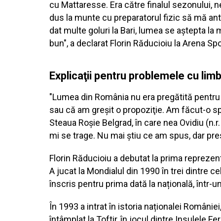
cu Mattaresse. Era către finalul sezonului,
dus la munte cu preparatorul fizic să mă ant
dat multe goluri la Bari, lumea se aştepta la
bun", a declarat Florin Răducioiu la Arena Spo
Explicaţii pentru problemele cu li
"Lumea din România nu era pregătită pentru 
sau că am greşit o propoziţie. Am făcut-o sp
Steaua Roşie Belgrad, în care nea Ovidiu (n.r.
mi se trage. Nu mai ştiu ce am spus, dar pr
Florin Răducioiu a debutat la prima reprezent
A jucat la Mondialul din 1990 în trei dintre 
înscris pentru prima dată la națională, într-
În 1993 a intrat în istoria naționalei Români
întâmplat la Toftir, în jocul dintre Insulel