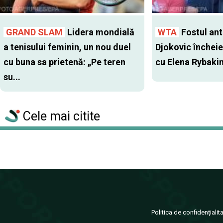
GRAND SLAM
Lidera mondială
WTA
Fostul antr
a tenisului feminin, un nou duel
Djokovic închei
cu buna sa prietenă: „Pe teren
cu Elena Rybaki
su...
Cele mai citite
Politica de confidențialit