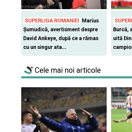
SUPERLIGA ROMANIEI
Marius
SUPER
Şumudică, avertisment despre
Burcă, 
David Ankeye, după ce a rămas
uită Di
cu un singur ata...
campion
Cele mai noi articole