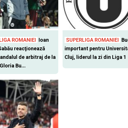
LIGA ROMANIEI
Ioan
SUPERLIGA ROMANIEI
Bu
Sabău reacţionează
important pentru Universit
andalul de arbitraj de la
Cluj, liderul la zi din Liga 1
 Gloria Bu...