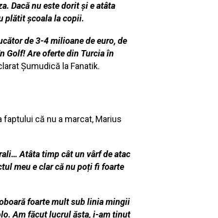
a. Dacă nu este dorit și e atâta
u plătit școala la copii.
ucător de 3-4 milioane de euro, de
n Golf! Are oferte din Turcia în
eclarat Şumudică la Fanatik.
a faptului că nu a marcat, Marius
rali… Atâta timp cât un vârf de atac
tul meu e clar că nu poți fi foarte
oboară foarte mult sub linia mingii
lo. Am făcut lucrul ăsta, i-am ținut