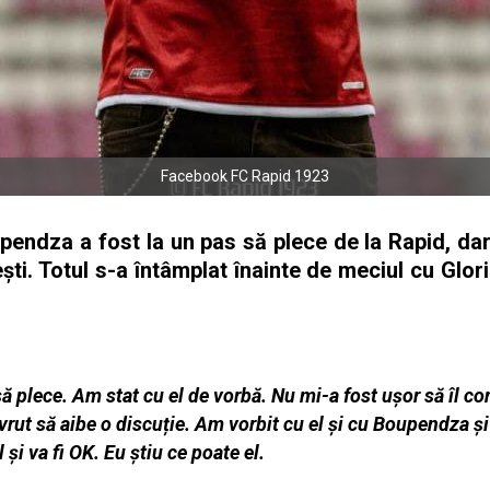
Facebook FC Rapid 1923
endza a fost la un pas să plece de la Rapid, da
şti. Totul s-a întâmplat înainte de meciul cu Gl
t să plece. Am stat cu el de vorbă. Nu mi-a fost ușor să îl 
 vrut să aibe o discuție. Am vorbit cu el și cu Boupendza ș
 și va fi OK. Eu știu ce poate el.