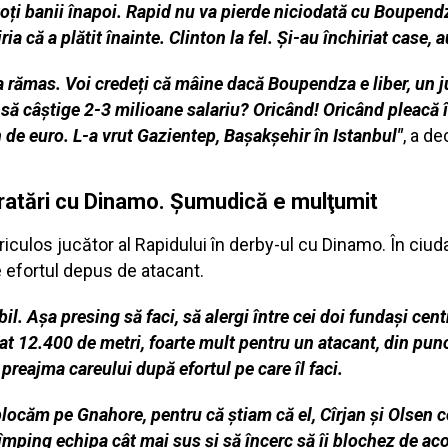
toți banii înapoi. Rapid nu va pierde niciodată cu Boupendz
ria că a plătit înainte. Clinton la fel. Și-au închiriat case, a
a rămas. Voi credeți că mâine dacă Boupendza e liber, un j
 să câștige 2-3 milioane salariu? Oricând! Oricând pleacă î
de euro. L-a vrut Gazientep, Başakşehir în Istanbul"
, a d
 ratări cu Dinamo. Şumudică e mulţumit
culos jucător al Rapidului în derby-ul cu Dinamo. În ciud
 efortul depus de atacant.
l. Așa presing să faci, să alergi între cei doi fundași cent
gat 12.400 de metri, foarte mult pentru un atacant, din punc
preajma careului după efortul pe care îl faci.
locăm pe Gnahore, pentru că știam că el, Cîrjan și Olsen c
împing echipa cât mai sus și să încerc să îi blochez de aco