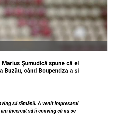
r Marius Şumudică spune că el
oria Buzău, când Boupendza a şi
conving să rămână. A venit impresarul
i am încercat să îi conving că nu se