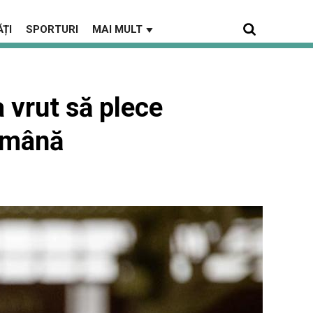
ȚI
SPORTURI
MAI MULT
▼
vrut să plece
rămână