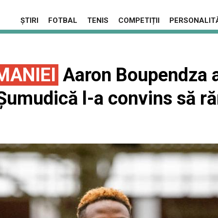
ȘTIRI
FOTBAL
TENIS
COMPETIȚII
PERSONALITĂ
MANIEI
Aaron Boupendza a 
r Şumudică l-a convins să 