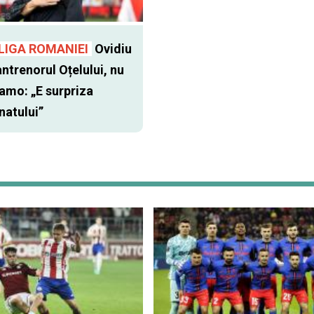
LIGA ROMANIEI
Ovidiu
antrenorul Oțelului, nu
namo: „E surpriza
atului”