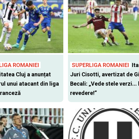
LIGA ROMANIEI
SUPERLIGA ROMANIEI
Ita
itatea Cluj a anunțat
Juri Cisotti, avertizat de G
ul unui atacant din liga
Becali: „Vede stele verzi... 
 franceză
revedere!”