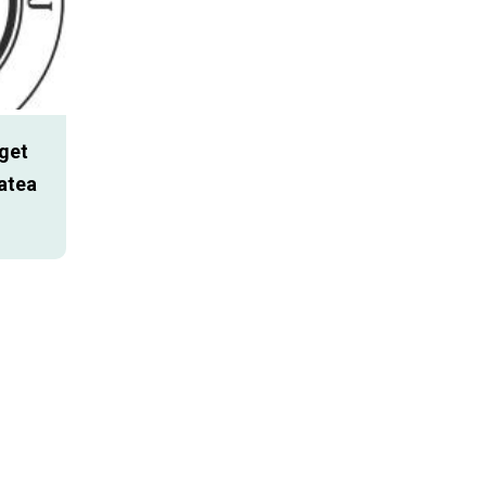
get
atea