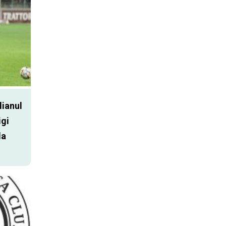
lianul
igi
la