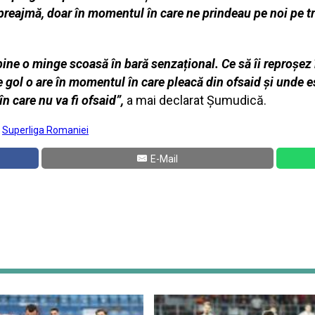
 preajmă, doar în momentul în care ne prindeau pe noi pe t
ine o minge scoasă în bară senzațional. Ce să îi reproșez
de gol o are în momentul în care pleacă din ofsaid și unde 
în care nu va fi ofsaid”,
a mai declarat Şumudică.
:
Superliga Romaniei
E-Mail