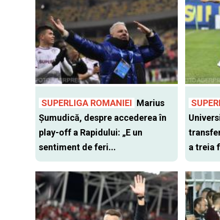
SUPERLIGA ROMANIEI
Marius
SUPER
Șumudică, despre accederea în
Univers
play-off a Rapidului: „E un
transfer
sentiment de feri...
a treia