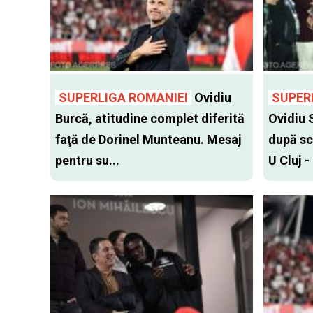
SUPERLIGA ROMANIEI
Ovidiu
SUPER
Burcă, atitudine complet diferită
Ovidiu 
faţă de Dorinel Munteanu. Mesaj
după sc
pentru su...
U Cluj -