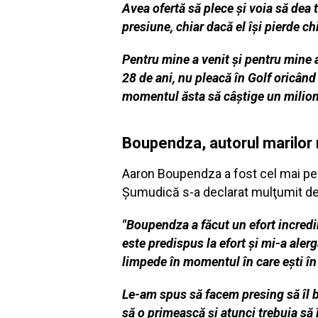
Avea ofertă să plece și voia să dea 
presiune, chiar dacă el își pierde chi
Pentru mine a venit și pentru mine 
28 de ani, nu pleacă în Golf oricând
momentul ăsta să câștige un milion 
Boupendza, autorul marilor
Aaron Boupendza a fost cel mai peri
Şumudică s-a declarat mulţumit de
"Boupendza a făcut un efort incredibi
este predispus la efort și mi-a aler
limpede în momentul în care ești în 
Le-am spus să facem presing să îl b
să o primească și atunci trebuia să 