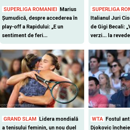
SUPERLIGA ROMANIEI
Marius
SUPERLIGA RO
Șumudică, despre accederea în
Italianul Juri Cis
play-off a Rapidului: „E un
de Gigi Becali: 
sentiment de feri...
verzi... la revede
GRAND SLAM
Lidera mondială
WTA
Fostul antr
a tenisului feminin, un nou duel
Djokovic închei