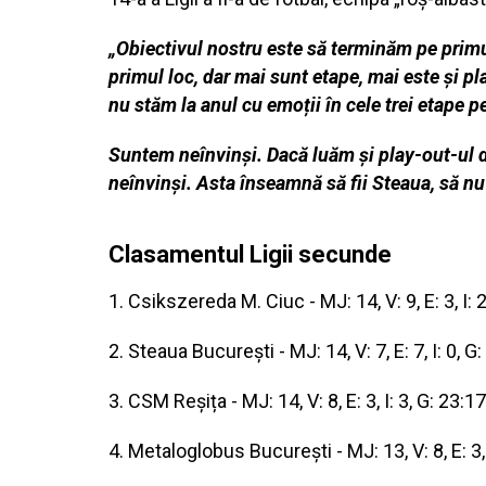
„Obiectivul nostru este să terminăm pe primu
primul loc, dar mai sunt etape, mai este și pl
nu stăm la anul cu emoții în cele trei etape p
Suntem neînvinși. Dacă luăm și play-out-ul d
neînvinși. Asta înseamnă să fii Steaua, să nu
Clasamentul Ligii secunde
1. Csikszereda M. Ciuc - MJ: 14, V: 9, E: 3, I: 2
2. Steaua București - MJ: 14, V: 7, E: 7, I: 0, G
3. CSM Reșița - MJ: 14, V: 8, E: 3, I: 3, G: 23:17
4. Metaloglobus București - MJ: 13, V: 8, E: 3, 