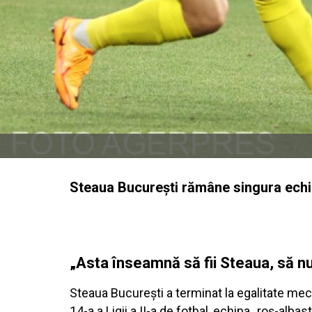
Steaua București rămâne singura echipă
„Asta înseamnă să fii Steaua, să nu
Steaua București a terminat la egalitate meciu
14-a a Ligii a II-a de fotbal, echipa „roș-al