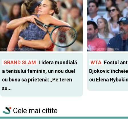
GRAND SLAM
Lidera mondială
WTA
Fostul antr
a tenisului feminin, un nou duel
Djokovic închei
cu buna sa prietenă: „Pe teren
cu Elena Rybaki
su...
Cele mai citite