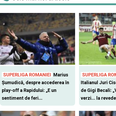
SUPERLIGA ROMANIEI
Marius
SUPERLIGA RO
Șumudică, despre accederea în
Italianul Juri Cis
play-off a Rapidului: „E un
de Gigi Becali: 
sentiment de feri...
verzi... la revede