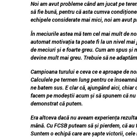
Noi am avut probleme când am jucat pe teren 
să fie bună, pentru că asta cumva condiționea
echipele considerate mai mici, noi am avut pr
În meciurile astea mă tem cel mai mult de noi 
automat motivația ta poate fi la un nivel mai 
de meciuri și e foarte greu. Cum am spus și ma
devine mult mai greu. Trebuie să ne adaptăm ș
Campioana turului e ceva ce e aproape de noi
Calculele pe termen lung pentru ce înseamnă p
ne batem sus. E clar că, ajungând aici, chiar 
facem pe modeștii acum și să spunem că nu v
demonstrat că putem.
Era altceva dacă nu aveam experiența rezulta
mână. Cu FCSB puteam să și pierdem, că au fo
Suntem o echipă care are șapte victorii, cel