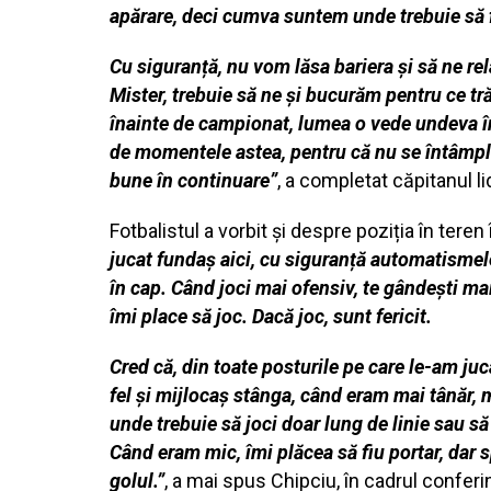
apărare, deci cumva suntem unde trebuie să 
Cu siguranță, nu vom lăsa bariera și să ne r
Mister, trebuie să ne și bucurăm pentru ce tră
înainte de campionat, lumea o vede undeva înt
de momentele astea, pentru că nu se întâmplă f
bune în continuare”
, a completat căpitanul lid
Fotbalistul a vorbit și despre poziția în tere
jucat fundaș aici, cu siguranță automatismele 
în cap. Când joci mai ofensiv, te gândești mai
îmi place să joc. Dacă joc, sunt fericit.
Cred că, din toate posturile pe care le-am ju
fel și mijlocaș stânga, când eram mai tânăr, 
unde trebuie să joci doar lung de linie sau să
Când eram mic, îmi plăcea să fiu portar, dar
golul.”
, a mai spus Chipciu, în cadrul confe