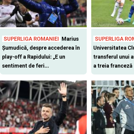
SUPERLIGA ROMANIEI
Marius
SUPERLIGA RO
Șumudică, despre accederea în
Universitatea Cl
play-off a Rapidului: „E un
transferul unui a
sentiment de feri...
a treia franceză