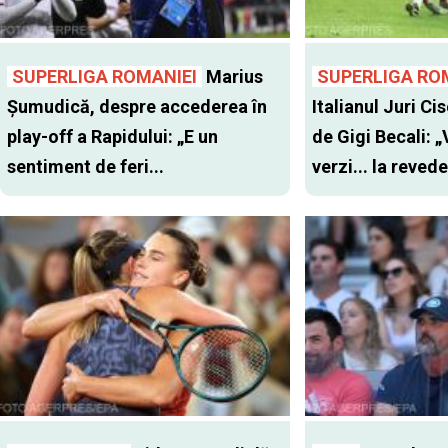
SUPERLIGA ROMANIEI
Marius
SUPERLIGA RO
Șumudică, despre accederea în
Italianul Juri Cis
play-off a Rapidului: „E un
de Gigi Becali: 
sentiment de feri...
verzi... la revede