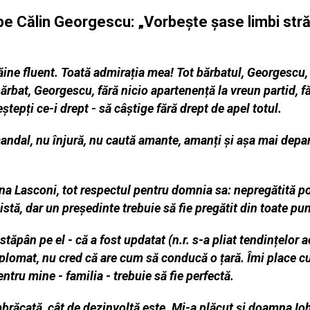
e Călin Georgescu: „Vorbește șase limbi străin
ine fluent. Toată admirația mea! Tot bărbatul, Georgescu,
ărbat, Georgescu, fără nicio apartenență la vreun partid, fă
eștepți ce-i drept - să câștige fără drept de apel totul.
ndal, nu înjură, nu caută amante, amanți și așa mai departe.
mna Lasconi, tot respectul pentru domnia sa: nepregătită pol
listă, dar un președinte trebuie să fie pregătit din toate pu
stăpân pe el - că a fost updatat (n.r. s-a pliat tendințelor 
diplomat, nu cred că are cum să conducă o țară. Îmi place cu
entru mine - familia - trebuie să fie perfectă.
brăcată, cât de dezinvoltă este. Mi-a plăcut și doamna Io