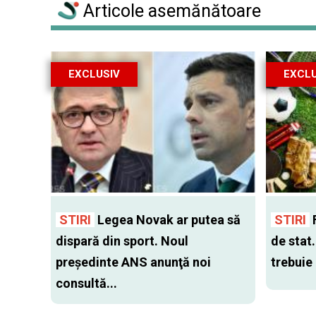
Articole asemănătoare
EXCLUSIV
EXCLU
STIRI
Legea Novak ar putea să
STIRI
F
dispară din sport. Noul
de stat
preşedinte ANS anunţă noi
trebuie 
consultă...