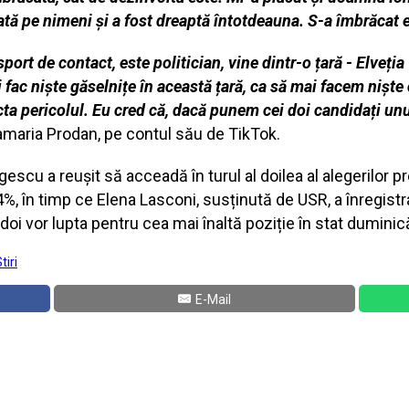
odată pe nimeni și a fost dreaptă întotdeauna. S-a îmbrăcat e
port de contact, este politician, vine dintr-o țară - Elveția
 fac niște găselnițe în această țară, ca să mai facem niște
ecta pericolul. Eu cred că, dacă punem cei doi candidați unul
namaria Prodan, pe contul său de TikTok.
scu a reușit să acceadă în turul al doilea al alegerilor p
%, în timp ce Elena Lasconi, susținută de USR, a înregistr
i doi vor lupta pentru cea mai înaltă poziție în stat dumini
tiri
E-Mail