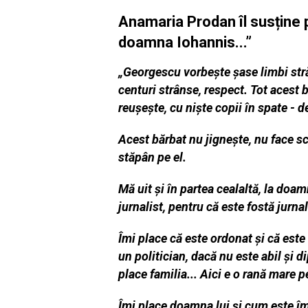
Anamaria Prodan îl susține p
doamna Iohannis...”
„Georgescu vorbește șase limbi stră
centuri strânse, respect. Tot acest b
reușește, cu niște copii în spate - d
Acest bărbat nu jignește, nu face sca
stăpân pe el.
Mă uit și în partea cealaltă, la doa
jurnalist, pentru că este fostă jurna
Îmi place că este ordonat și că este 
un politician, dacă nu este abil și 
place familia... Aici e o rană mare p
Îmi place doamna lui și cum este îm