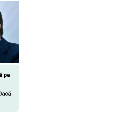
ă pe
 Dacă