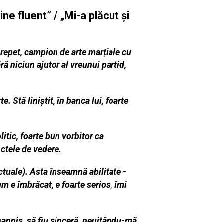
e fluent” / „Mi-a plăcut și
 repet, campion de arte marțiale cu
ră niciun ajutor al vreunui partid,
 Stă liniștit, în banca lui, foarte
itic, foarte bun vorbitor ca
nctele de vedere.
actuale
). Asta înseamnă abilitate -
m e îmbrăcat, e foarte serios, îmi
hannis, să fiu sinceră, neuitându-mă