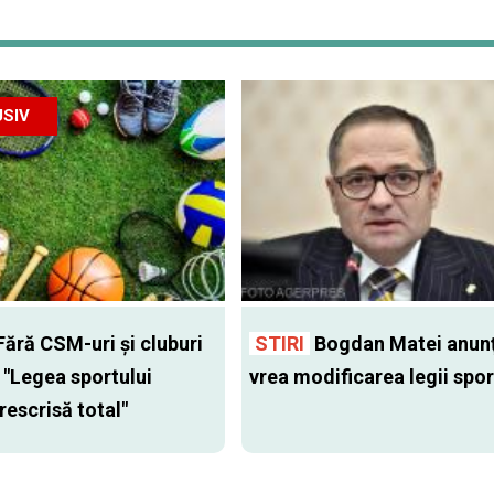
SIV
ără CSM-uri şi cluburi
STIRI
Bogdan Matei anunţ
. "Legea sportului
vrea modificarea legii spor
rescrisă total"