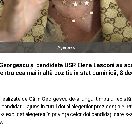
Agerpres
eorgescu și candidata USR Elena Lasconi au acces
entru cea mai înaltă poziție în stat duminică, 8 d
te realizate de Călin Georgescu de-a lungul timpului, exi
 candidatul ajuns în turul doi al alegerilor prezidențiale. 
 explicat alegerea în privința celor doi candidați care s-
e.