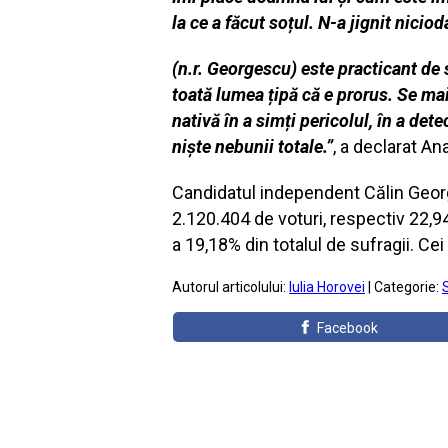
la ce a făcut soțul. N-a jignit nici
(n.r. Georgescu) este practicant de s
toată lumea țipă că e prorus. Se mai
nativă în a simți pericolul, în a det
niște nebunii totale.”
, a declarat A
Candidatul independent Călin George
2.120.404 de voturi, respectiv 22,94
a 19,18% din totalul de sufragii. Ce
Autorul articolului:
Iulia Horovei
| Categorie:
S
Facebook