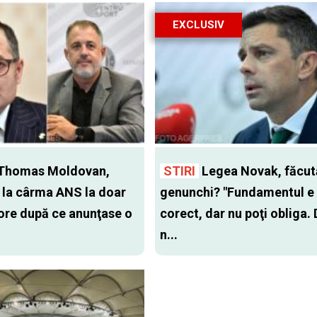
EXCLUSIV
Thomas Moldovan,
STIRI
Legea Novak, făcut
t la cârma ANS la doar
genunchi? "Fundamentul e
ore după ce anunţase o
corect, dar nu poţi obliga.
n...