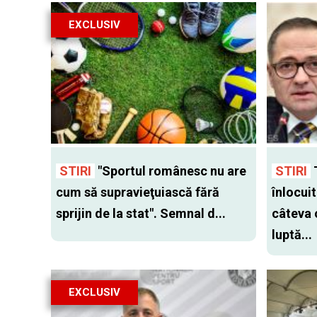
EXCLUSIV
STIRI
"Sportul românesc nu are
STIRI
cum să supravieţuiască fără
înlocui
sprijin de la stat". Semnal d...
câteva 
luptă...
EXCLUSIV