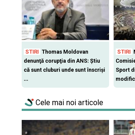
STIRI
Thomas Moldovan
STIRI
N
denunţă corupţia din ANS: Ştiu
Comisie
că sunt cluburi unde sunt înscrişi
Sport d
...
modifica
Cele mai noi articole