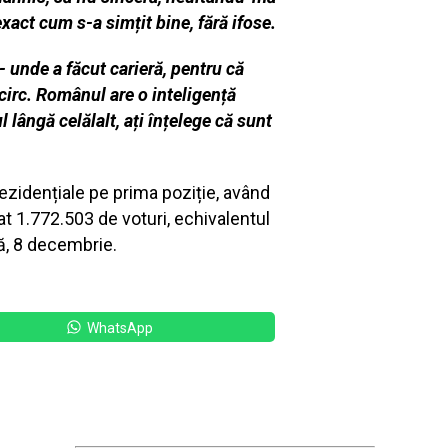
xact cum s-a simțit bine, fără ifose.
 - unde a făcut carieră, pentru că
 circ. Românul are o inteligență
 lângă celălalt, ați înțelege că sunt
rezidențiale pe prima poziție, având
at 1.772.503 de voturi, echivalentul
că, 8 decembrie.
WhatsApp