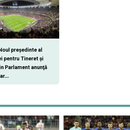
oul preşedinte al
i pentru Tineret şi
in Parlament anunţă
r...