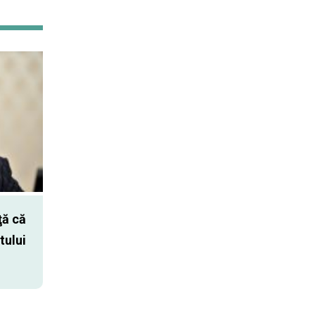
ă că
tului