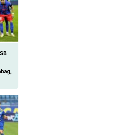
SB
abag,