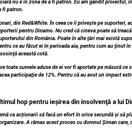
ciară nu e în zona de a fi patron. Eu am gândit proiectul, 
 fi patron.
ari, din Red&White. În ceea ce îi priveşte pe suporteri, a
uporterii pentru Dinamo. Nu cred că cineva poate să treacă 
uporterului din România. Poate în alte ţări mai există supor
ntru ce au făcut ei în perioada aia, pentru cum au ţinut în 
isosinţă această cotă.
are toate sumele aduse de ei vor fi aportate pe măsură ce s
 acea participaţie de 12%. Pentru că au avut un impact extr
timul hop pentru ieşirea din insolvenţă a lui 
blemă ca acționarii să facă un efort în orice secundă și să pl
eorganizare. A rămas acest proces cu domnul Șiman care, d