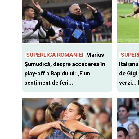
SUPERLIGA ROMANIEI
Marius
SUPER
Șumudică, despre accederea în
Italianu
play-off a Rapidului: „E un
de Gigi
sentiment de feri...
verzi...