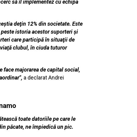
încerc să îl implementez cu echipa
ceştia deţin 12% din societate. Este
peste istoria acestor suporteri şi
teri care participă în situaţii de
viaţă clubul, în ciuda tuturor
e face majorarea de capital social,
aordinar",
a declarat Andrei
Dinamo
ătească toate datoriile pe care le
in păcate, ne împiedică un pic.