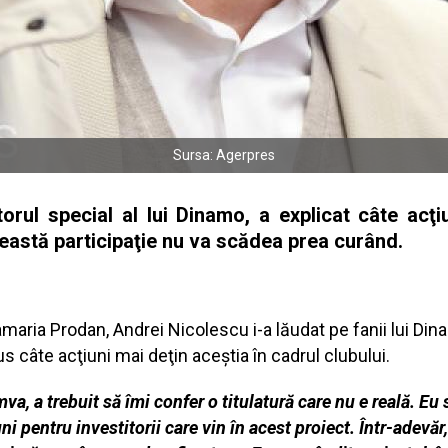
Sursa: Agerpres
rul special al lui Dinamo, a explicat câte acţiu
eastă participaţie nu va scădea prea curând.
maria Prodan, Andrei Nicolescu i-a lăudat pe fanii lui Di
us câte acţiuni mai deţin aceştia în cadrul clubului.
a, a trebuit să îmi confer o titulatură care nu e reală. Eu
ni pentru investitorii care vin în acest proiect. Într-adevăr