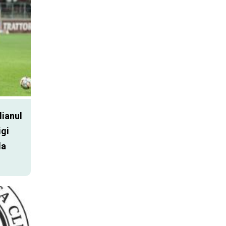
lianul
igi
la