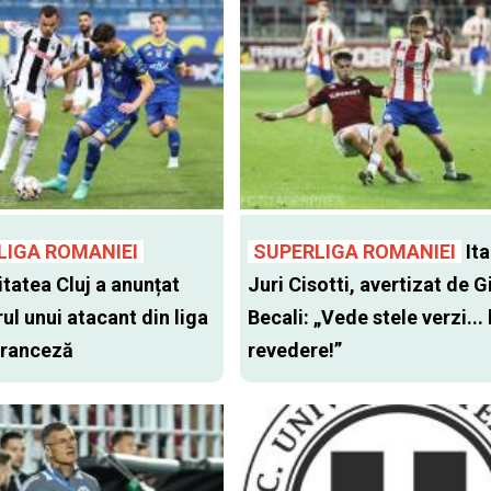
LIGA ROMANIEI
SUPERLIGA ROMANIEI
Ita
itatea Cluj a anunțat
Juri Cisotti, avertizat de G
ul unui atacant din liga
Becali: „Vede stele verzi... 
 franceză
revedere!”