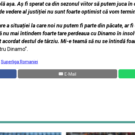
lă așa. Aș fi sperat ca din sezonul viitor să putem juca în
e vedere al justiției nu sunt foarte optimist că vom termina
re a situației la care noi nu putem fi parte din păcate, ar fi
să nu mai întindem foarte tare perdeaua cu Dinamo în insol
 acordat destul de târziu. Mi-e teamă să nu se întindă foar
tru Dinamo”.
:
Superliga Romaniei
E-Mail