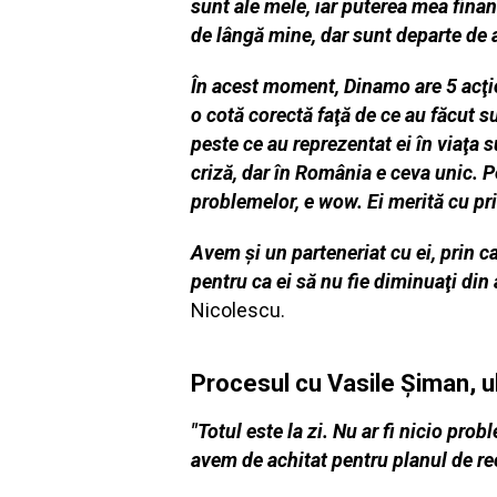
sunt ale mele, iar puterea mea finan
de lângă mine, dar sunt departe de a
În acest moment, Dinamo are 5 acţion
o cotă corectă faţă de ce au făcut s
peste ce au reprezentat ei în viaţa s
criză, dar în România e ceva unic. Pe
problemelor, e wow. Ei merită cu pr
Avem şi un parteneriat cu ei, prin c
pentru ca ei să nu fie diminuaţi din
Nicolescu.
Procesul cu Vasile Şiman, ul
"Totul este la zi. Nu ar fi nicio pro
avem de achitat pentru planul de r