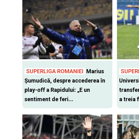
SUPERLIGA ROMANIEI
Marius
SUPER
Șumudică, despre accederea în
Univers
play-off a Rapidului: „E un
transfer
sentiment de feri...
a treia