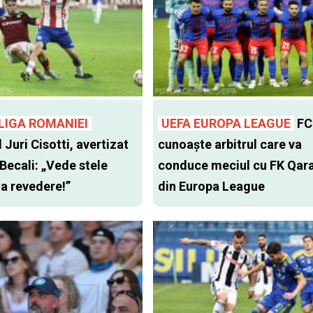
LIGA ROMANIEI
UEFA EUROPA LEAGUE
FC
l Juri Cisotti, avertizat
cunoaște arbitrul care va
 Becali: „Vede stele
conduce meciul cu FK Qar
 la revedere!”
din Europa League