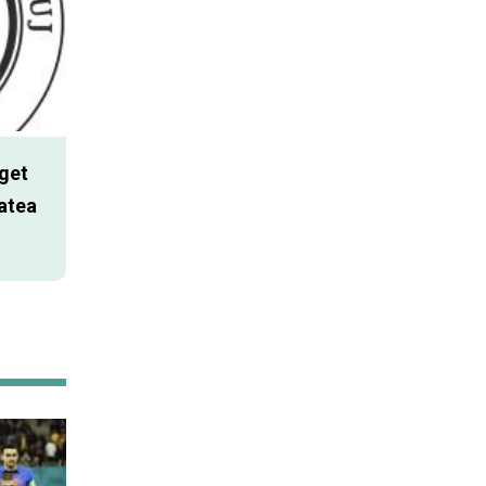
get
atea