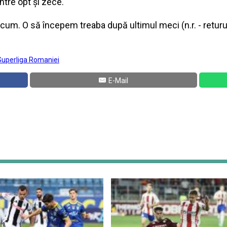
între opt și zece.
m. O să începem treaba după ultimul meci (n.r. - returul
Superliga Romaniei
E-Mail