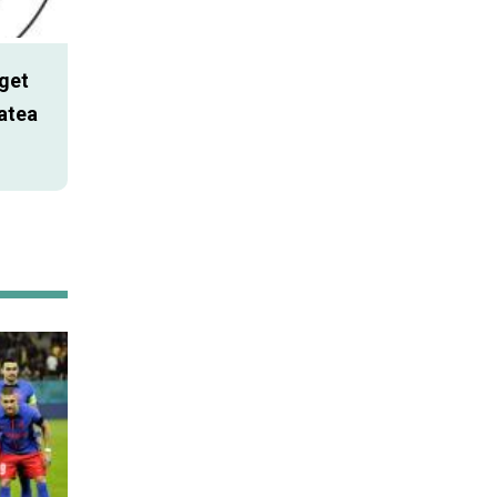
get
atea