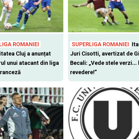
LIGA ROMANIEI
SUPERLIGA ROMANIEI
Ita
itatea Cluj a anunțat
Juri Cisotti, avertizat de G
ul unui atacant din liga
Becali: „Vede stele verzi... 
 franceză
revedere!”