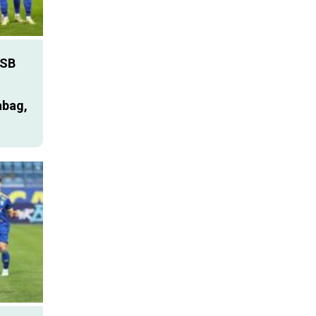
SB
abag,