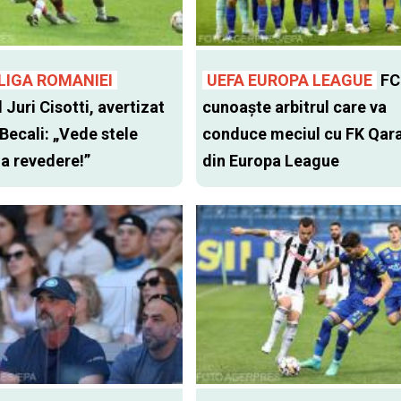
LIGA ROMANIEI
UEFA EUROPA LEAGUE
FC
l Juri Cisotti, avertizat
cunoaște arbitrul care va
 Becali: „Vede stele
conduce meciul cu FK Qar
 la revedere!”
din Europa League