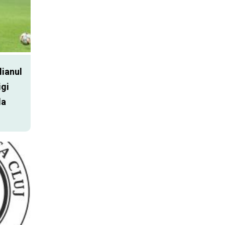
lianul
igi
la