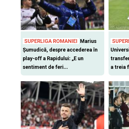
SUPERLIGA ROMANIEI
Marius
SUPER
Șumudică, despre accederea în
Univers
play-off a Rapidului: „E un
transfer
sentiment de feri...
a treia