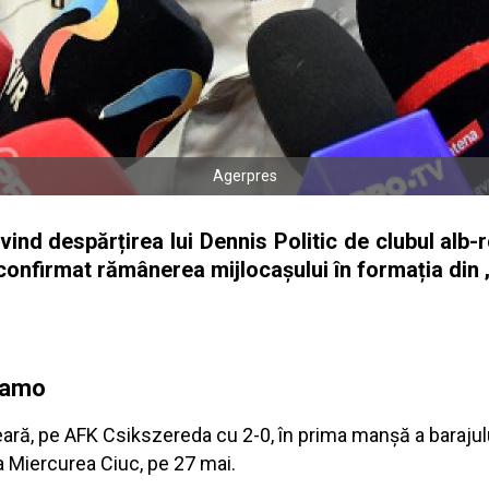
Agerpres
nd despărțirea lui Dennis Politic de clubul alb-r
confirmat rămânerea mijlocașului în formația din 
inamo
seară, pe AFK Csikszereda cu 2-0, în prima manșă a baraj
la Miercurea Ciuc, pe 27 mai.