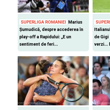
SUPERLIGA ROMANIEI
Marius
SUPER
Șumudică, despre accederea în
Italianu
play-off a Rapidului: „E un
de Gigi
sentiment de feri...
verzi...