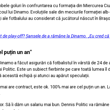
ambele goluri în confruntarea cu formația din Miercurea Ci
coul lui Dinamo. Evoluțiile sale din meciurile formației alb
i ale fotbalului au considerat că jucătorul născut în Braș
ist de play-off? Șansele de a rămâne la Dinamo. „Eu cred că
l puțin un an”
Dinamo a făcut asigurări că fotbalistul în vârstă de 24 de a
i Politic. Este un subiect fierbinte pe care toată lumea îl 
această echipă și atunci au apărut speculații.
ai are contract, este ok. 100% mai are cel puțin un an. La
.
. Să îi dăm un salariu mai bun. Dennis Politic va rămâne 