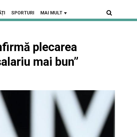
ȚI
SPORTURI
MAI MULT
▼
nfirmă plecarea
salariu mai bun”