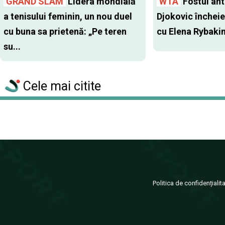
GRAND SLAM
Lidera mondială
WTA
Fostul antr
a tenisului feminin, un nou duel
Djokovic închei
cu buna sa prietenă: „Pe teren
cu Elena Rybaki
su...
Cele mai citite
Politica de confidențialit