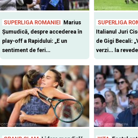
SUPERLIGA ROMANIEI
Marius
SUPERLIGA RO
Șumudică, despre accederea în
Italianul Juri Cis
play-off a Rapidului: „E un
de Gigi Becali: 
sentiment de feri...
verzi... la revede