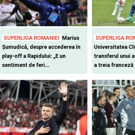
SUPERLIGA ROMANIEI
Marius
SUPERLIGA RO
Șumudică, despre accederea în
Universitatea Cl
play-off a Rapidului: „E un
transferul unui a
sentiment de feri...
a treia franceză