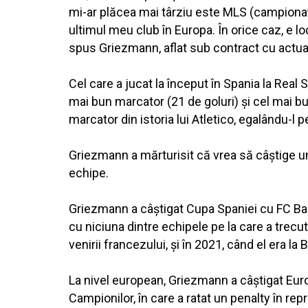
mi-ar plăcea mai târziu este MLS (campionatu
ultimul meu club în Europa. În orice caz, e lo
spus Griezmann, aflat sub contract cu actual
Cel care a jucat la început în Spania la Real 
mai bun marcator (21 de goluri) şi cel mai bu
marcator din istoria lui Atletico, egalându-l
Griezmann a mărturisit că vrea să câştige un 
echipe.
Griezmann a câştigat Cupa Spaniei cu FC Barc
cu niciuna dintre echipele pe la care a trecut
venirii francezului, şi în 2021, când el era la 
La nivel european, Griezmann a câştigat Europ
Campionilor, în care a ratat un penalty în rep