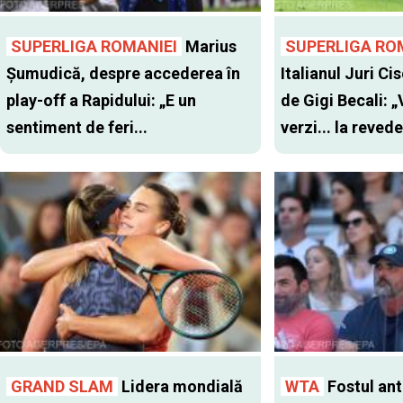
SUPERLIGA ROMANIEI
Marius
SUPERLIGA RO
Șumudică, despre accederea în
Italianul Juri Cis
play-off a Rapidului: „E un
de Gigi Becali: 
sentiment de feri...
verzi... la revede
GRAND SLAM
Lidera mondială
WTA
Fostul antr