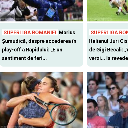
SUPERLIGA ROMANIEI
Marius
SUPERLIGA RO
Șumudică, despre accederea în
Italianul Juri Cis
play-off a Rapidului: „E un
de Gigi Becali: 
sentiment de feri...
verzi... la revede