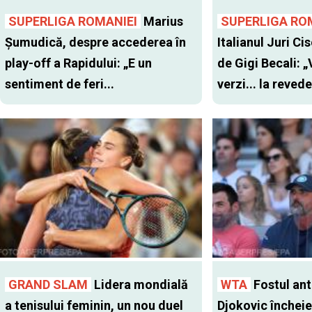
SUPERLIGA ROMANIEI
Marius
SUPERLIGA RO
Șumudică, despre accederea în
Italianul Juri Cis
play-off a Rapidului: „E un
de Gigi Becali: 
sentiment de feri...
verzi... la revede
GRAND SLAM
Lidera mondială
WTA
Fostul antr
a tenisului feminin, un nou duel
Djokovic închei