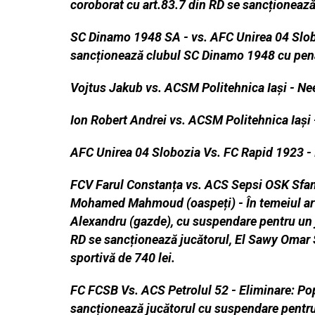
coroborat cu art.83.7 din RD se sancționează
SC Dinamo 1948 SA - vs. AFC Unirea 04 Slobozi
sancționează clubul SC Dinamo 1948 cu penal
Vojtus Jakub vs. ACSM Politehnica Iași - N
Ion Robert Andrei vs. ACSM Politehnica Iaș
AFC Unirea 04 Slobozia Vs. FC Rapid 1923 -
FCV Farul Constanța vs. ACS Sepsi OSK Sf
Mohamed Mahmoud (oaspeți) - În temeiul art.
Alexandru (gazde), cu
suspendare pentru un j
RD se sancționează jucătorul, El
Sawy Omar 
sportivă de 740 lei.
FC FCSB Vs. ACS Petrolul 52 - Eliminare: P
sancționează jucătorul cu suspendare pentru