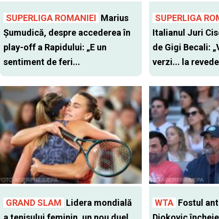
SUPERLIGA ROMANIEI
Marius
SUPERLIGA RO
Șumudică, despre accederea în
Italianul Juri Cis
play-off a Rapidului: „E un
de Gigi Becali: 
sentiment de feri...
verzi... la revede
GRAND SLAM
Lidera mondială
WTA
Fostul antr
a tenisului feminin, un nou duel
Djokovic închei