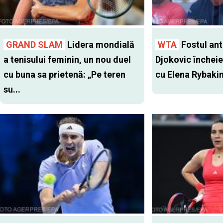
GRAND SLAM
Lidera mondială
WTA
Fostul antr
a tenisului feminin, un nou duel
Djokovic închei
cu buna sa prietenă: „Pe teren
cu Elena Rybaki
su...