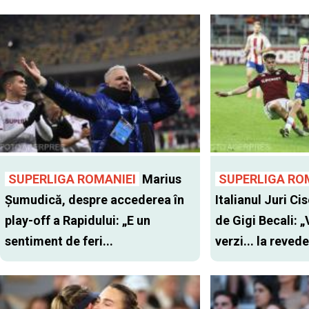
SUPERLIGA ROMANIEI
Marius
SUPERLIGA RO
Șumudică, despre accederea în
Italianul Juri Cis
play-off a Rapidului: „E un
de Gigi Becali: 
sentiment de feri...
verzi... la revede