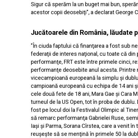
Sigur că sperăm la un buget mai bun, sperăm s
acestor copii deosebiţi", a declarat George
Jucătoarele din România, lăudate 
"În ciuda faptului că finanţarea a fost sub 
federaţii de interes naţional, cu toate că din 
performanţe, FRT este între primele cinci, re
performanţe deosebite anul acesta. Printre r
vicecampioană europeană la simplu şi dublu,
campioană europeană cu echipa de 14 ani şi
cele două fete de 18 ani, Mara Gae şi Cara 
turneul de la US Open, tot în proba de dublu. 
fost pe locul doi la Festivalul Olimpic al Ti
să remarc performanţa Gabrielei Ruse, semif
Iaşi şi Parma, Sorana Cîrstea, care a venit î
reuşeşte să se menţină în primele 50 la dublu,