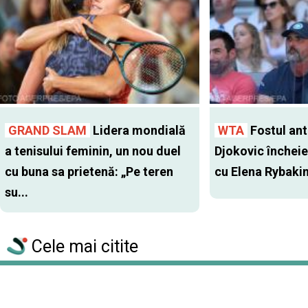
GRAND SLAM
Lidera mondială
WTA
Fostul antr
a tenisului feminin, un nou duel
Djokovic închei
cu buna sa prietenă: „Pe teren
cu Elena Rybaki
su...
Cele mai citite