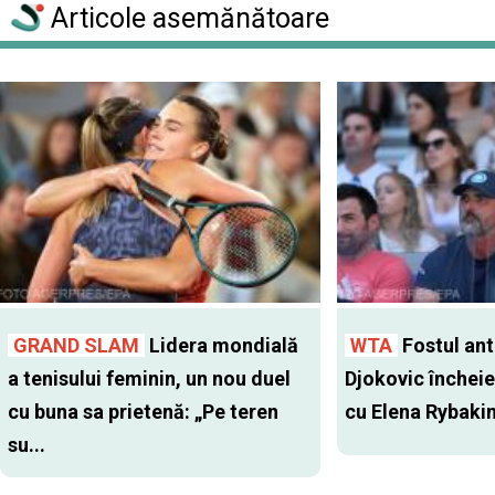
Articole asemănătoare
GRAND SLAM
Lidera mondială
WTA
Fostul antr
a tenisului feminin, un nou duel
Djokovic închei
cu buna sa prietenă: „Pe teren
cu Elena Rybaki
su...