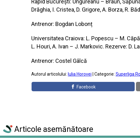
Rapid București: Ungureanu – Braun, Săpunaru
Drăghia, I. Cristea, D. Grigore, A. Borza, R. B
Antrenor: Bogdan Lobonț
Universitatea Craiova: L. Popescu – M. Căpățî
L. Houri, A. Ivan – J. Markovic. Rezerve: D. La
Antrenor: Costel Gâlcă
Autorul articolului:
Iulia Horovei
| Categorie:
Superliga R
Facebook
Articole asemănătoare