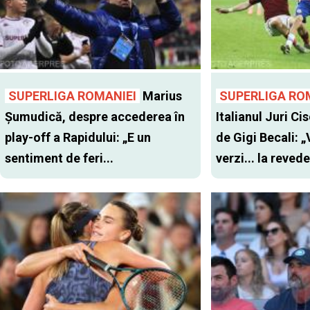
SUPERLIGA ROMANIEI
Marius
SUPERLIGA RO
Șumudică, despre accederea în
Italianul Juri Cis
play-off a Rapidului: „E un
de Gigi Becali: 
sentiment de feri...
verzi... la revede