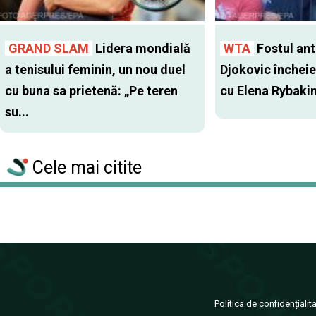
GRAND SLAM
Lidera mondială
WTA
Fostul antr
a tenisului feminin, un nou duel
Djokovic închei
cu buna sa prietenă: „Pe teren
cu Elena Rybaki
su...
Cele mai citite
Politica de confidențialit