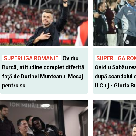
SUPERLIGA ROMANIEI
Ovidiu
SUPERLIGA RO
Burcă, atitudine complet diferită
Ovidiu Sabău re
faţă de Dorinel Munteanu. Mesaj
după scandalul d
pentru su...
U Cluj - Gloria Bu