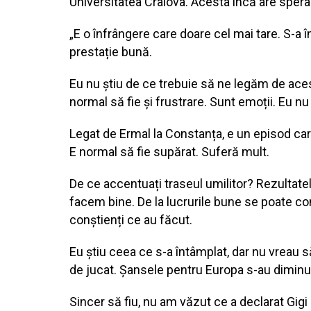
Universitatea Craiova. Acesta încă are speranț
„E o înfrângere care doare cel mai tare. S-a în
prestație bună.
Eu nu știu de ce trebuie să ne legăm de aceste
normal să fie și frustrare. Sunt emoții. Eu n
Legat de Ermal la Constanța, e un episod care
E normal să fie supărat. Suferă mult.
De ce accentuați traseul umilitor? Rezultat
facem bine. De la lucrurile bune se poate co
conștienți ce au făcut.
Eu știu ceea ce s-a întâmplat, dar nu vreau 
de jucat. Șansele pentru Europa s-au diminua
Sincer să fiu, nu am văzut ce a declarat Gig