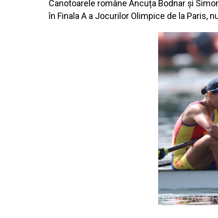
Canotoarele române Ancuța Bodnar și Simona R
în Finala A a Jocurilor Olimpice de la Paris, n