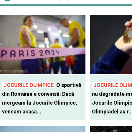
JOCURILE OLIMPICE
O sportivă
JOCURILE OLIM
din România e convinsă: Dacă
nu degradate med
mergeam la Jocurile Olimpice,
Jocurile Olimpice
veneam acasă...
Olimpiadei au r..