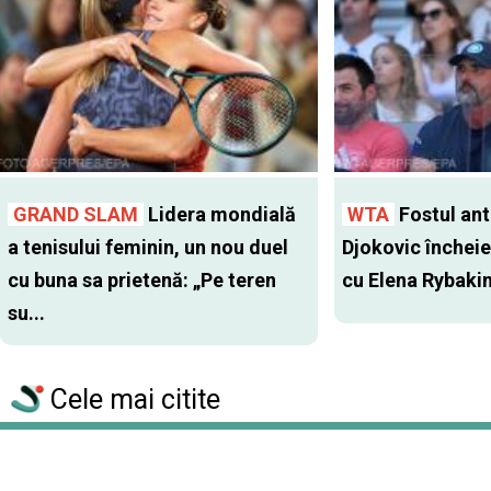
GRAND SLAM
Lidera mondială
WTA
Fostul antr
a tenisului feminin, un nou duel
Djokovic închei
cu buna sa prietenă: „Pe teren
cu Elena Rybaki
su...
Cele mai citite