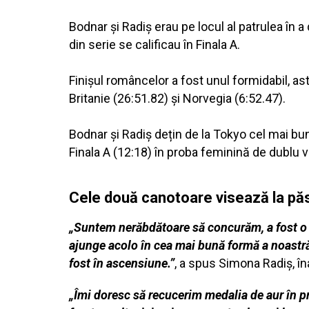
Bodnar și Radiș erau pe locul al patrulea în a
din serie se calificau în Finala A.
Finișul româncelor a fost unul formidabil, a
Britanie (26:51.82) și Norvegia (6:52.47).
Bodnar și Radiș dețin de la Tokyo cel mai bun
Finala A (12:18) în proba feminină de dublu v
Cele două canotoare visează la păst
„Suntem nerăbdătoare să concurăm, a fost o pr
ajunge acolo în cea mai bună formă a noastră
fost în ascensiune.”
, a spus Simona Radiș, în
„Îmi doresc să recucerim medalia de aur în pr