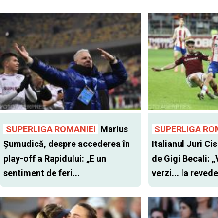
SUPERLIGA ROMANIEI
Marius
SUPERLIGA RO
Șumudică, despre accederea în
Italianul Juri Cis
play-off a Rapidului: „E un
de Gigi Becali: 
sentiment de feri...
verzi... la revede