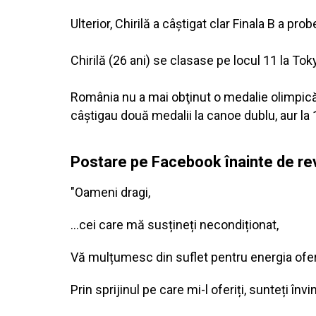
Ulterior, Chirilă a câştigat clar Finala B a pr
Chirilă (26 ani) se clasase pe locul 11 la To
România nu a mai obţinut o medalie olimpică 
câştigau două medalii la canoe dublu, aur la 
Postare pe Facebook înainte de rev
"Oameni dragi,
…cei care mă susțineți necondiționat,
Vă mulțumesc din suflet pentru energia ofer
Prin sprijinul pe care mi-l oferiți, sunteți înv