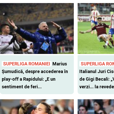
SUPERLIGA ROMANIEI
Marius
SUPERLIGA RO
Șumudică, despre accederea în
Italianul Juri Cis
play-off a Rapidului: „E un
de Gigi Becali: 
sentiment de feri...
verzi... la revede