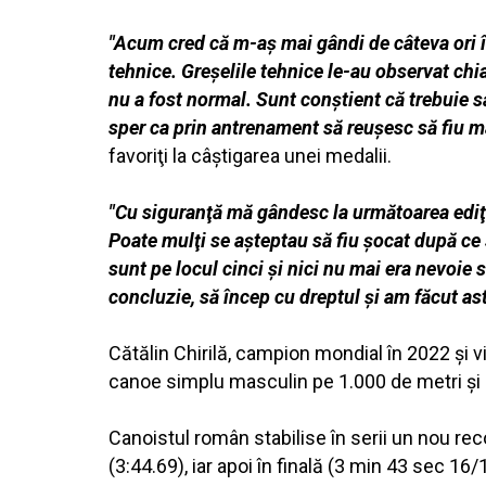
"Acum cred că m-aş mai gândi de câteva ori în
tehnice. Greşelile tehnice le-au observat chi
nu a fost normal. Sunt conştient că trebuie s
sper ca prin antrenament să reuşesc să fiu ma
favoriţi la câştigarea unei medalii.
"Cu siguranţă mă gândesc la următoarea ediţie
Poate mulţi se aşteptau să fiu şocat după ce
sunt pe locul cinci şi nici nu mai era nevoie 
concluzie, să încep cu dreptul şi am făcut ast
Cătălin Chirilă, campion mondial în 2022 şi v
canoe simplu masculin pe 1.000 de metri şi a
Canoistul român stabilise în serii un nou re
(3:44.69), iar apoi în finală (3 min 43 sec 16/