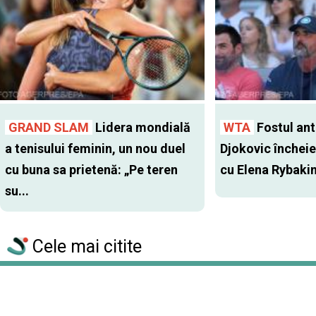
GRAND SLAM
Lidera mondială
WTA
Fostul antr
a tenisului feminin, un nou duel
Djokovic închei
cu buna sa prietenă: „Pe teren
cu Elena Rybaki
su...
Cele mai citite