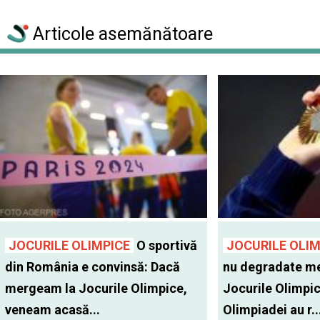
Articole asemănătoare
JOCURILE OLIMPICE
O sportivă
JOCURILE OLIM
din România e convinsă: Dacă
nu degradate med
mergeam la Jocurile Olimpice,
Jocurile Olimpice
veneam acasă...
Olimpiadei au r..