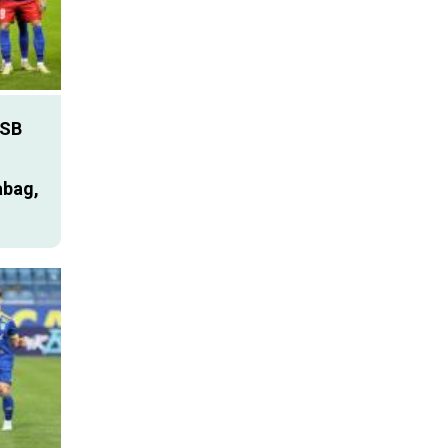
SB
abag,