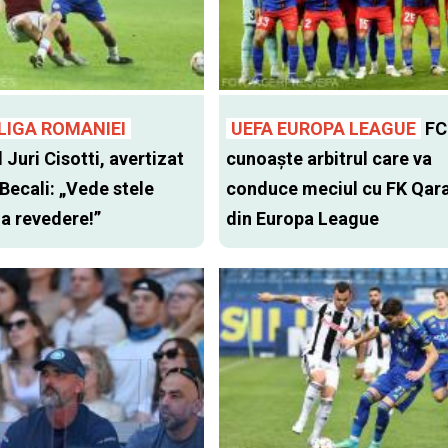
LIGA ROMANIEI
UEFA EUROPA LEAGUE
FC
l Juri Cisotti, avertizat
cunoaște arbitrul care va
 Becali: „Vede stele
conduce meciul cu FK Qar
 la revedere!”
din Europa League