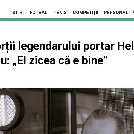
ȘTIRI
FOTBAL
TENIS
COMPETIȚII
PERSONALITĂ
ții legendarului portar H
 „El zicea că e bine”