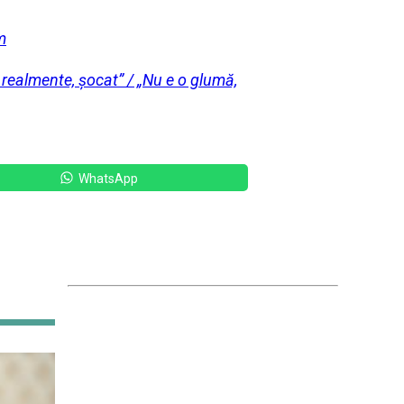
m
realmente, șocat” / „Nu e o glumă,
WhatsApp