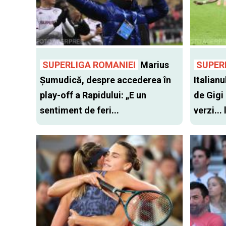
SUPERLIGA ROMANIEI
Marius
SUPER
Șumudică, despre accederea în
Italianu
play-off a Rapidului: „E un
de Gigi
sentiment de feri...
verzi...