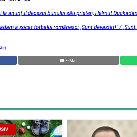
mi la anunțul decesul bunului său prieten, Helmut Duckada
adam a șocat fotbalul românesc: „Sunt devastat!” / „Sunt, 
tiri
E-Mail
SIV