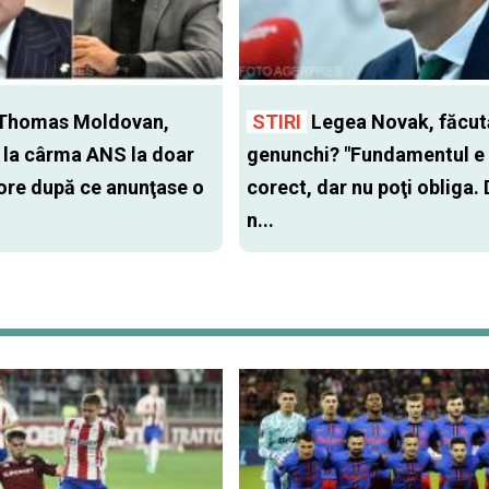
Thomas Moldovan,
STIRI
Legea Novak, făcut
t la cârma ANS la doar
genunchi? "Fundamentul e
ore după ce anunţase o
corect, dar nu poţi obliga.
n...