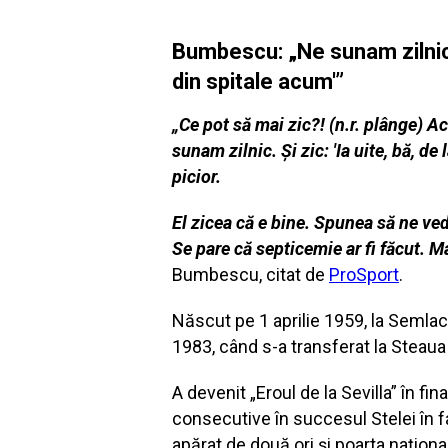
Bumbescu: „Ne sunam zilnic. 
din spitale acum'”
„Ce pot să mai zic?! (n.r. plânge) Ac
sunam zilnic. Și zic: 'Ia uite, bă, 
picior.
El zicea că e bine. Spunea să ne ved
Se pare că septicemie ar fi făcut. 
Bumbescu, citat de
ProSport
.
Născut pe 1 aprilie 1959, la Semlac
1983, când s-a transferat la Steaua
A devenit „Eroul de la Sevilla” în f
consecutive în succesul Stelei în fa
apărat de două ori și poarta naționa