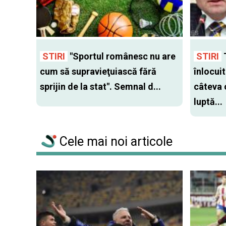
STIRI
"Sportul românesc nu are
STIRI
cum să supravieţuiască fără
înlocui
sprijin de la stat". Semnal d...
câteva 
luptă...
Cele mai noi articole