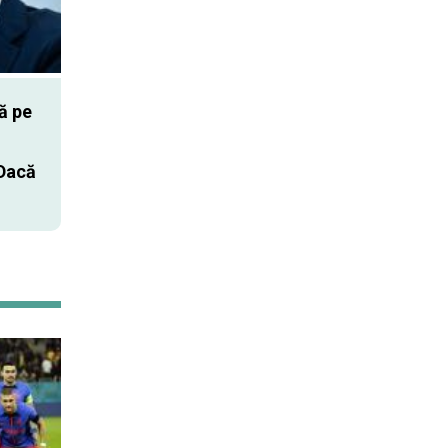
ă pe
 Dacă