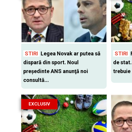
STIRI
Legea Novak ar putea să
STIRI
F
dispară din sport. Noul
de stat
preşedinte ANS anunţă noi
trebuie 
consultă...
EXCLUSIV