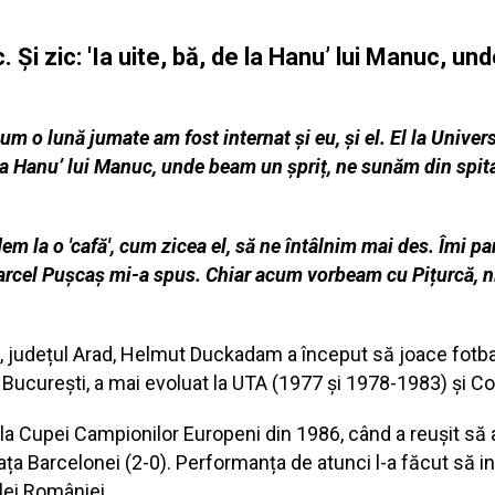
Și zic: 'Ia uite, bă, de la Hanu’ lui Manuc, u
um o lună jumate am fost internat și eu, și el. El la Universi
de la Hanu’ lui Manuc, unde beam un șpriț, ne sunăm din spi
em la o 'cafă', cum zicea el, să ne întâlnim mai des. Îmi pa
Marcel Pușcaș mi-a spus. Chiar acum vorbeam cu Pițurcă, ni
, județul Arad, Helmut Duckadam a început să joace fotbal 
 București, a mai evoluat la UTA (1977 și 1978-1983) și C
inala Cupei Campionilor Europeni din 1986, când a reușit să
ța Barcelonei (2-0). Performanța de atunci l-a făcut să int
lei României.