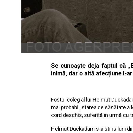
Se cunoaște deja faptul că „Er
inimă, dar o altă afecțiune i-
Fostul coleg al lui Helmut Duckadam,
mai probabil, starea de sănătate a 
cord deschis, suferită în urmă cu tre
Helmut Duckadam s-a stins luni dimine