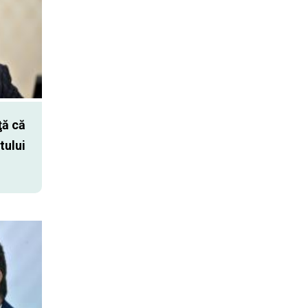
ă că
tului