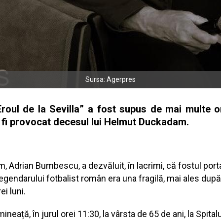
Sursa: Agerpres
oul de la Sevilla” a fost supus de mai multe ori
ar fi provocat decesul lui Helmut Duckadam.
 Adrian Bumbescu, a dezvăluit, în lacrimi, că fostul porta
legendarului fotbalist român era una fragilă, mai ales după
i luni.
ață, în jurul orei 11:30, la vârsta de 65 de ani, la Spitalu