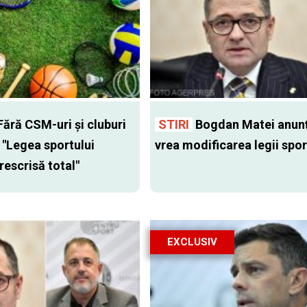
ără CSM-uri şi cluburi
STIRI
Bogdan Matei anunţ
. "Legea sportului
vrea modificarea legii spor
rescrisă total"
EXCLUSIV