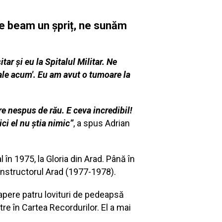
nde beam un șpriț, ne sunăm
tar și eu la Spitalul Militar. Ne
tale acum'. Eu am avut o tumoare la
re nespus de rău. E ceva incredibil!
ci el nu știa nimic”
, a spus Adrian
în 1975, la Gloria din Arad. Până în
onstructorul Arad (1977-1978).
 apere patru lovituri de pedeapsă
re în Cartea Recordurilor. El a mai