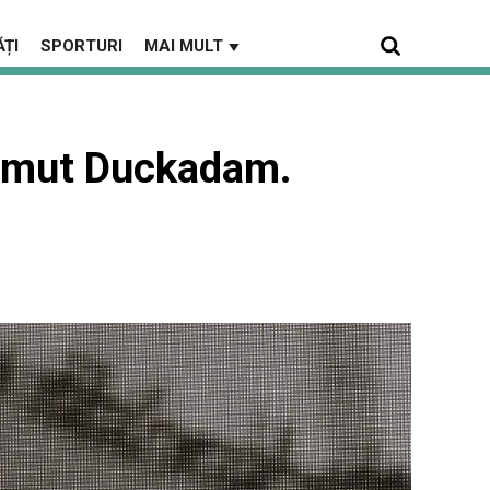
ȚI
SPORTURI
MAI MULT
▼
elmut Duckadam.