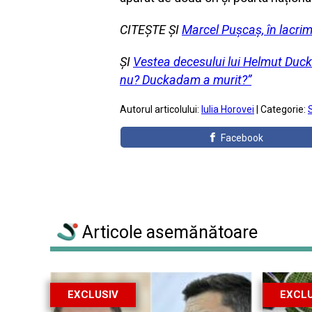
CITEȘTE ȘI
Marcel Pușcaș, în lacri
ȘI
Vestea decesului lui Helmut Duck
nu? Duckadam a murit?”
Autorul articolului:
Iulia Horovei
| Categorie:
S
Facebook
Articole asemănătoare
EXCLUSIV
EXCLU