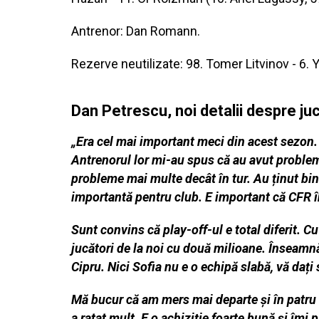
Antrenor: Dan Romann.
Rezerve neutilizate: 98. Tomer Litvinov - 6.
Dan Petrescu, noi detalii despre juc
„Era cel mai important meci din acest sezon.
Antrenorul
lor mi-au spus că au avut problem
probleme mai multe decât în
tur. Au ținut b
importantă pentru club. E important că CFR
Sunt convins că play-off-ul e total diferit. C
jucători de la noi cu două milioane. Înseamn
Cipru. Nici
Sofia nu e o echipă slabă, vă daț
Mă bucur că am mers mai departe și în patru
a ratat
mult. E o achiziție foarte bună și îmi