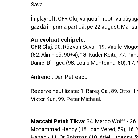
Sava.
În play-off, CFR Cluj va juca împotriva câșt
gazdă în prima partidă, pe 22 august. Manșa
Au evoluat echipele:
CFR Cluj
: 90. Răzvan Sava - 19. Vasile Mogo
(82. Alin Fică, 90+4), 18. Kader Keita, 77. Pan
Daniel Bîrligea (98. Louis Munteanu, 80), 17.
Antrenor: Dan Petrescu.
Rezerve neutilizate: 1. Rareș Gal, 89. Otto H
Viktor Kun, 99. Peter Michael.
Maccabi Petah Tikva
: 34. Marco Wolff - 26
Mohammad Hendy (18. Idan Vered, 59), 16. Ya
Hazan - 11. Or Roizman (10. Ariel Lugassy, 59