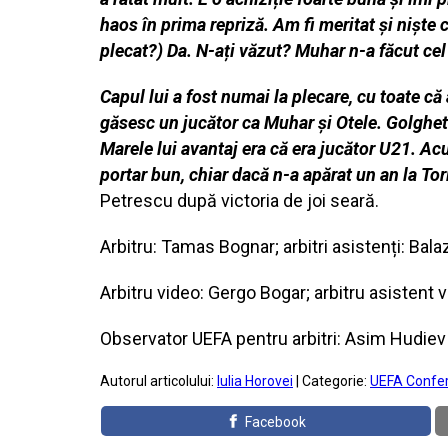
haos în prima
repriză. Am fi meritat și niște
plecat?) Da. N-ați văzut? Muhar n-a făcut ce
Capul lui a fost numai la plecare, cu toate că
găsesc un jucător ca Muhar și Otele. Golghet
Marele lui avantaj era că era jucător U21. A
portar bun, chiar dacă n-a apărat un an la T
Petrescu după victoria de joi seară.
Arbitru: Tamas Bognar; arbitri asistenți: Bala
Arbitru video: Gergo Bogar; arbitru asistent v
Observator UEFA pentru arbitri: Asim Hudiev 
Autorul articolului:
Iulia Horovei
| Categorie:
UEFA Confe
Facebook