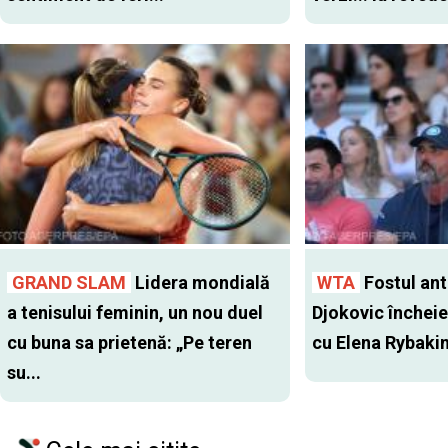
GRAND SLAM
Lidera mondială
WTA
Fostul antr
a tenisului feminin, un nou duel
Djokovic închei
cu buna sa prietenă: „Pe teren
cu Elena Rybaki
su...