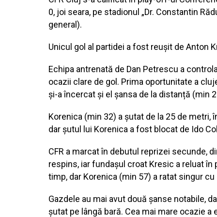
0, joi seara, pe stadionul „Dr. Constantin Ră
general).
Unicul gol al partidei a fost reușit de Anton K
Echipa antrenată de Dan Petrescu a controlat
ocazii clare de gol. Prima oportunitate a cluj
și-a încercat și el șansa de la distanță (min 2
Korenica (min 32) a șutat de la 25 de metri, în
dar șutul lui Korenica a fost blocat de Ido C
CFR a marcat în debutul reprizei secunde, dint
respins, iar fundașul croat Kresic a reluat în
timp, dar Korenica (min 57) a ratat singur cu 
Gazdele au mai avut două șanse notabile, dar ș
șutat pe lângă bară. Cea mai mare ocazie a e