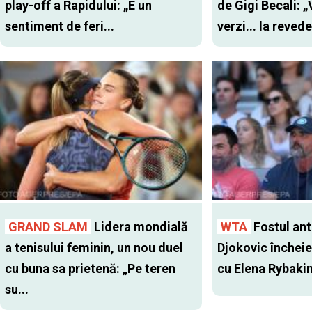
play-off a Rapidului: „E un
de Gigi Becali: 
sentiment de feri...
verzi... la revede
GRAND SLAM
Lidera mondială
WTA
Fostul antr
a tenisului feminin, un nou duel
Djokovic închei
cu buna sa prietenă: „Pe teren
cu Elena Rybaki
su...