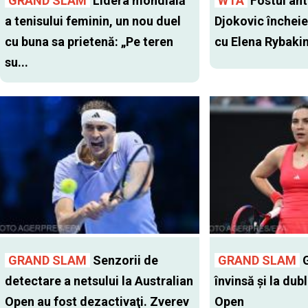
GRAND SLAM
Lidera mondială
WTA
Fostul antr
a tenisului feminin, un nou duel
Djokovic închei
cu buna sa prietenă: „Pe teren
cu Elena Rybaki
su...
GRAND SLAM
Senzorii de
GRAND SLAM
G
detectare a netsului la Australian
învinsă şi la dub
Open au fost dezactivaţi. Zverev
Open