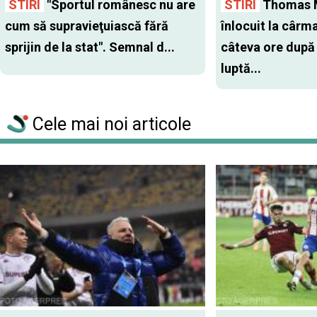
STIRI
"Sportul românesc nu are
STIRI
Thomas 
cum să supravieţuiască fără
înlocuit la cârm
sprijin de la stat". Semnal d...
câteva ore după
luptă...
Cele mai noi articole