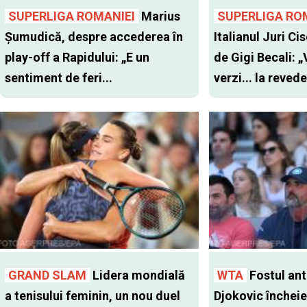
SUPERLIGA ROMANIEI
Marius
SUPERLIGA RO
Șumudică, despre accederea în
Italianul Juri Cis
play-off a Rapidului: „E un
de Gigi Becali: 
sentiment de feri...
verzi... la revede
GRAND SLAM
Lidera mondială
WTA
Fostul antr
a tenisului feminin, un nou duel
Djokovic închei