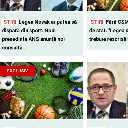
STIRI
Legea Novak ar putea să
STIRI
Fără CSM-
dispară din sport. Noul
de stat. "Legea 
preşedinte ANS anunţă noi
trebuie rescrisă 
consultă...
EXCLUSIV