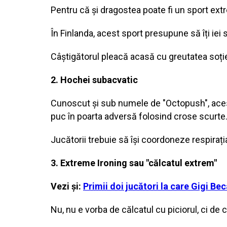
Pentru că și dragostea poate fi un sport ext
În Finlanda, acest sport presupune să îți iei s
Câștigătorul pleacă acasă cu greutatea soție
2. Hochei subacvatic
Cunoscut și sub numele de "Octopush", aces
puc în poarta adversă folosind crose scurte
Jucătorii trebuie să își coordoneze respirația
3. Extreme Ironing sau "călcatul extrem"
Vezi și:
Primii doi jucători la care Gigi Be
Nu, nu e vorba de călcatul cu piciorul, ci de c