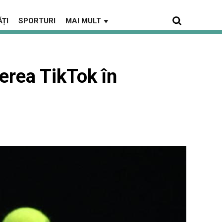
ȚI
SPORTURI
MAI MULT
▼
erea TikTok în