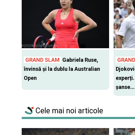
GRAND SLAM
Gabriela Ruse,
GRAND
învinsă şi la dublu la Australian
Djokovi
Open
experți.
șanse...
Cele mai noi articole