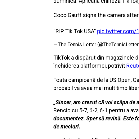
duminică. Aplicația chineză TikTok, 
Coco Gauff signs the camera after
“RIP Tik Tok USA”
pic.twitter.com
— The Tennis Letter (@TheTennisLette
TikTok a dispărut din magazinele de 
închiderea platformei, potrivit
Reut
Fosta campioană de la US Open, Gauf
probabil va avea mai mult timp libe
„Sincer, am crezut că voi scăpa de 
Bencic cu 5-7, 6-2, 6-1 pentru a ava
documentez.
Sper să revină. Este f
de meciuri.