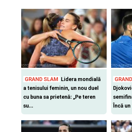
GRAND SLAM
Lidera mondială
GRAND
a tenisului feminin, un nou duel
Djokovic
cu buna sa prietenă: „Pe teren
semifin
su...
Încă un 