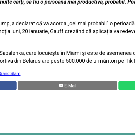
multe cărți, să fiu o persoană mai productivă, probabil. P
ump, a declarat că va acorda „cel mai probabil” o perioadă
ncția luni, 20 ianuarie, Gauff crezând că aplicația va rede
Sabalenka, care locuiește în Miami și este de asemenea o 
portiva din Belarus are peste 500.000 de urmăritori pe Tik
Grand Slam
E-Mail