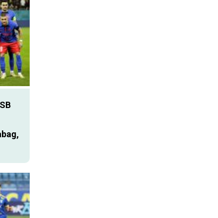
SB
abag,