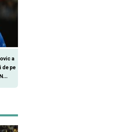
ovic a
i de pe
N...