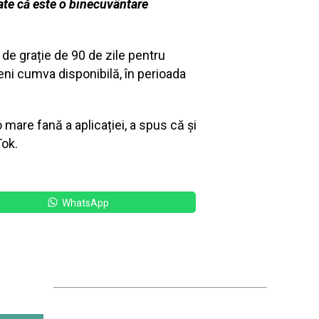
oate că este o binecuvântare
 de grație de 90 de zile pentru
veni cumva disponibilă, în perioada
mare fană a aplicației, a spus că și
Tok.
WhatsApp