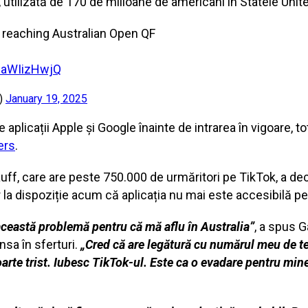
utilizată de 170 de milioane de americani în Statele Unite,
 reaching Australian Open QF
/1aWIizHwjQ
r)
January 19, 2025
aplicații Apple și Google înainte de intrarea în vigoare, t
ers
.
f, care are peste 750.000 de urmăritori pe TikTok, a dec
r la dispoziție acum că aplicația nu mai este accesibilă pe
această problemă pentru că mă aflu în Australia”
, a spus G
nsa în sferturi.
„Cred că are legătură cu numărul meu de te
oarte trist. Iubesc TikTok-ul. Este ca o evadare pentru mine