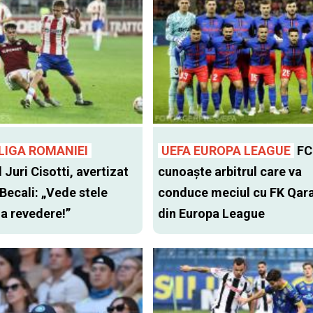
LIGA ROMANIEI
UEFA EUROPA LEAGUE
FC
l Juri Cisotti, avertizat
cunoaște arbitrul care va
 Becali: „Vede stele
conduce meciul cu FK Qar
 la revedere!”
din Europa League