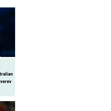
e
tralian
Zverev