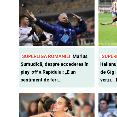
SUPERLIGA ROMANIEI
Marius
SUPER
Șumudică, despre accederea în
Italianu
play-off a Rapidului: „E un
de Gigi
sentiment de feri...
verzi...