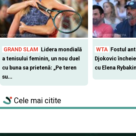
GRAND SLAM
Lidera mondială
WTA
Fostul antr
a tenisului feminin, un nou duel
Djokovic închei
cu buna sa prietenă: „Pe teren
cu Elena Rybaki
su...
Cele mai citite