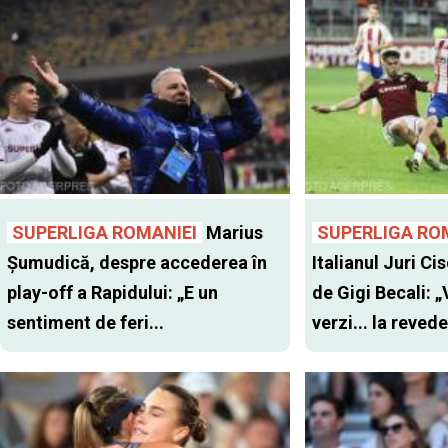
SUPERLIGA ROMANIEI
Marius
SUPERLIGA RO
Șumudică, despre accederea în
Italianul Juri Cis
play-off a Rapidului: „E un
de Gigi Becali: 
sentiment de feri...
verzi... la revede