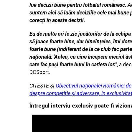
lua decizii bune pentru fotbalul românesc. Ace
suntem aici să luăm deciziile cele mai bune p
corecți în aceste decizii.
Eu de multe ori le zic jucătorilor de la echipa 
să joace foarte bine, dar bineînțeles, îmi dor
foarte bune (indiferent de la ce club fac part
națională: 'Aoleu, cu cine începem meciul ăsta
care fac pași foarte buni în cariera lor.”
, a de
DCSport.
CITEȘTE ȘI
Obiectivul naționalei României de
despre competiție și adversare, în exclusivita
Întregul interviu exclusiv poate fi vizion