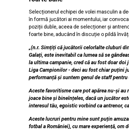
Selecționerul echipei de volei masculin a decl
în formă jucători ai momentului, iar convocar
poziții duble, aceea de selecționer și antreno
foarte bine, aducând în discuție o pildă învă
„(n.r. Simțiți că jucătorii celorlalte cluburi
Galați, este inevitabil ca lumea să se gândeas
la ultima campanie, cred că au fost doar doi j
Liga Campionilor - deci au fost chiar puțini j
performanță și suntem genul de staff pentru c
Aceste favoritisme care pot apărea nu-și au r
joace bine și bineînțeles, dacă un jucător est
interesul tău, egoistic vorbind ca antrenor, c
Aceste lucruri pentru mine sunt puțin amuzan
fotbal a României), cu mare experiență, om de