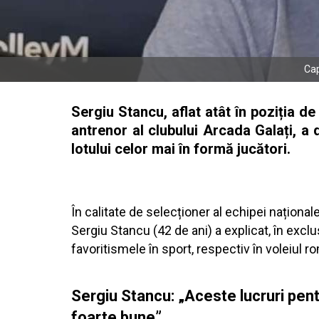
Cap
Sergiu Stancu, aflat atât în poziția d
antrenor al clubului Arcada Galați, a 
lotului celor mai în formă jucători.
În calitate de selecționer al echipei naționa
Sergiu Stancu (42 de ani) a explicat, în excl
favoritismele în sport, respectiv în voleiul 
Sergiu Stancu: „Aceste lucruri pent
foarte bune”