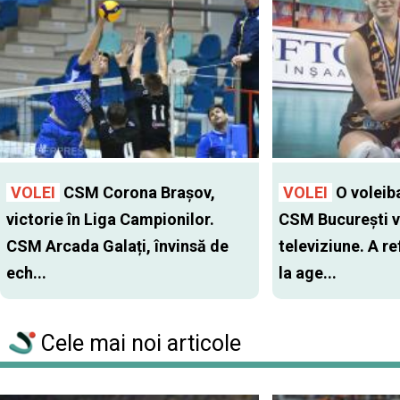
VOLEI
CSM Corona Brașov,
VOLEI
O voleiba
victorie în Liga Campionilor.
CSM Bucureşti v
CSM Arcada Galați, învinsă de
televiziune. A r
ech...
la age...
Cele mai noi articole