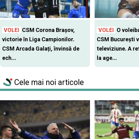
VOLEI
CSM Corona Brașov,
VOLEI
O voleiba
victorie în Liga Campionilor.
CSM Bucureşti v
CSM Arcada Galați, învinsă de
televiziune. A r
ech...
la age...
Cele mai noi articole