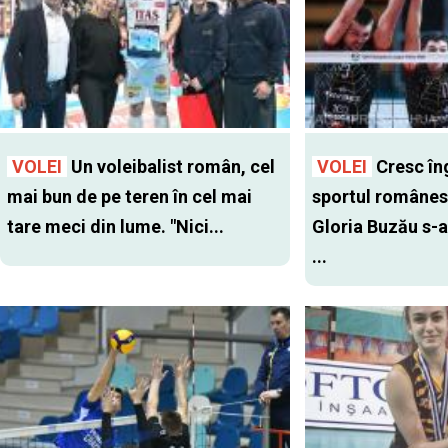
VOLEI
Un voleibalist român, cel
VOLEI
Cresc îng
mai bun de pe teren în cel mai
sportul românes
tare meci din lume. "Nici...
Gloria Buzău s-a
...