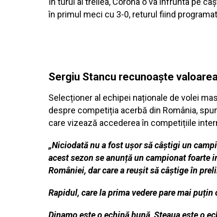
În turul al treilea, Corona o va înfrunta pe
în primul meci cu 3-0, returul fiind program
Sergiu Stancu recunoaște valoarea
Selecționer al echipei naționale de volei mas
despre competiția acerbă din România, spunând
care vizează accederea în competițiile inter
„Niciodată nu a fost ușor să câștigi un campion
acest sezon se anunță un campionat foarte i
României, dar care a reușit să câștige în prel
Rapidul, care la prima vedere pare mai puțin c
Dinamo este o echipă bună, Steaua este o ech