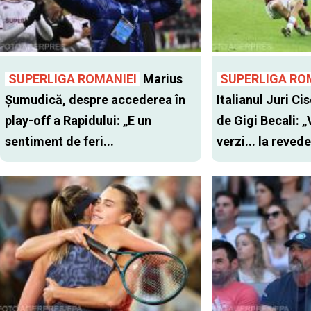
SUPERLIGA ROMANIEI
Marius
SUPERLIGA RO
Șumudică, despre accederea în
Italianul Juri Cis
play-off a Rapidului: „E un
de Gigi Becali: 
sentiment de feri...
verzi... la revede