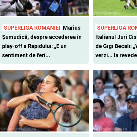
SUPERLIGA ROMANIEI
Marius
SUPERLIGA RO
Șumudică, despre accederea în
Italianul Juri Cis
play-off a Rapidului: „E un
de Gigi Becali: 
sentiment de feri...
verzi... la revede