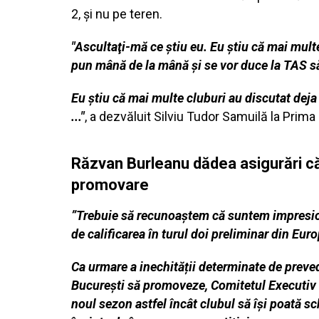
2, şi nu pe teren.
"Ascultaţi-mă ce ştiu eu. Eu ştiu că mai mult
pun mână de la mână şi se vor duce la TAS s
Eu ştiu că mai multe cluburi au discutat deja
..."
, a dezvăluit Silviu Tudor Samuilă la Prima
Răzvan Burleanu dădea asigurări că 
promovare
”Trebuie să recunoaștem că suntem impresion
de calificarea în turul doi preliminar din Eur
Ca urmare a inechității determinate de preved
București să promoveze, Comitetul Executiv 
noul sezon astfel încât clubul să își poată s