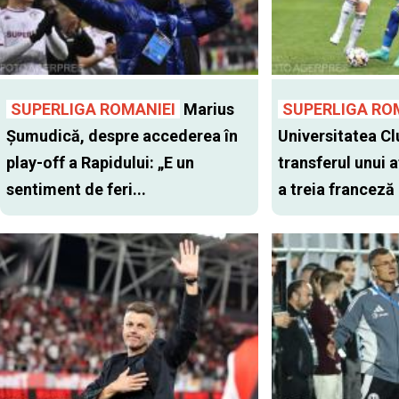
SUPERLIGA ROMANIEI
Marius
SUPERLIGA RO
Șumudică, despre accederea în
Universitatea Cl
play-off a Rapidului: „E un
transferul unui a
sentiment de feri...
a treia franceză