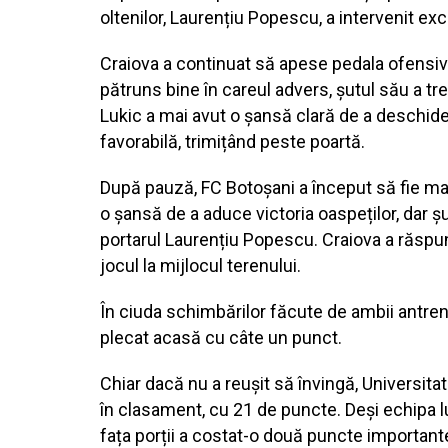
oltenilor, Laurențiu Popescu, a intervenit exc
Craiova a continuat să apese pedala ofensivă,
pătruns bine în careul advers, șutul său a tre
Lukic a mai avut o șansă clară de a deschide 
favorabilă, trimițând peste poartă.
După pauză, FC Botoșani a început să fie mai
o șansă de a aduce victoria oaspeților, dar șu
portarul Laurențiu Popescu. Craiova a răspun
jocul la mijlocul terenului.
În ciuda schimbărilor făcute de ambii antreno
plecat acasă cu câte un punct.
Chiar dacă nu a reușit să învingă, Universita
în clasament, cu 21 de puncte. Deși echipa l
fața porții a costat-o două puncte importante 