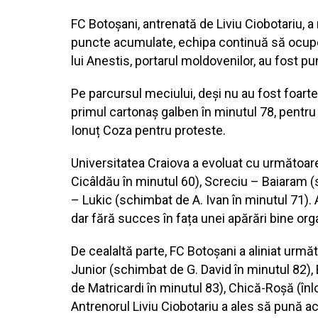
FC Botoșani, antrenată de Liviu Ciobotariu, a
puncte acumulate, echipa continuă să ocupe u
lui Anestis, portarul moldovenilor, au fost p
Pe parcursul meciului, deși nu au fost foart
primul cartonaș galben în minutul 78, pentru o 
Ionuț Coza pentru proteste.
Universitatea Craiova a evoluat cu următoare
Cicâldău în minutul 60), Screciu – Baiaram (s
– Lukic (schimbat de A. Ivan în minutul 71). 
dar fără succes în fața unei apărări bine org
De cealaltă parte, FC Botoșani a aliniat urmă
Junior (schimbat de G. David în minutul 82), 
de Matricardi în minutul 83), Chică-Roșă (înl
Antrenorul Liviu Ciobotariu a ales să pună a