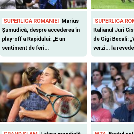
SUPERLIGA ROMANIEI
Marius
SUPERLIGA RO
Șumudică, despre accederea în
Italianul Juri Cis
play-off a Rapidului: „E un
de Gigi Becali: 
sentiment de feri...
verzi... la revede
GRAND SLAM
Lidera mondială
WTA
Fostul antr