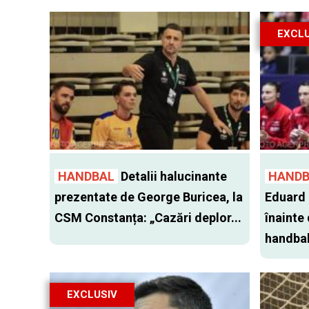
EXCLU
HANDBAL
Detalii halucinante
HANDB
prezentate de George Buricea, la
Eduard 
CSM Constanța: „Cazări deplor...
înainte
handbal 
EXCLUSIV