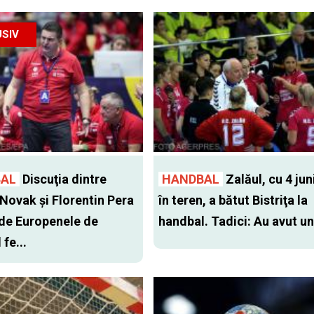
SIV
AL
Discuţia dintre
HANDBAL
Zalăul, cu 4 ju
Novak şi Florentin Pera
în teren, a bătut Bistriţa la
 de Europenele de
handbal. Tadici: Au avut un 
fe...