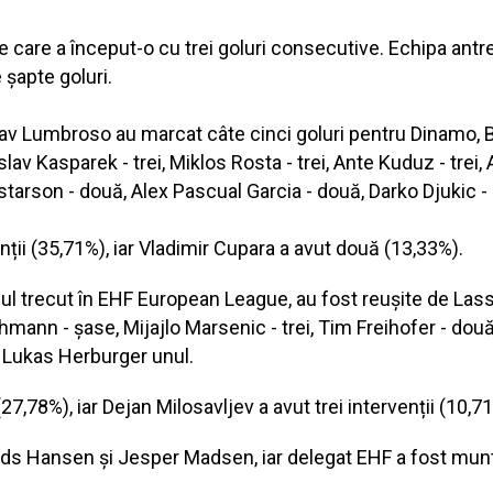
 care a început-o cu trei goluri consecutive. Echipa antr
 șapte goluri.
av Lumbroso au marcat câte cinci goluri pentru Dinamo, Br
v Kasparek - trei, Miklos Rosta - trei, Ante Kuduz - trei, An
arson - două, Alex Pascual Garcia - două, Darko Djukic - 
nții (35,71%), iar Vladimir Cupara a avut două (13,33%).
ezonul trecut în EHF European League, au fost reușite de La
hmann - șase, Mijajlo Marsenic - trei, Tim Freihofer - dou
, Lukas Herburger unul.
27,78%), iar Dejan Milosavljev a avut trei intervenții (10,7
Mads Hansen și Jesper Madsen, iar delegat EHF a fost mu