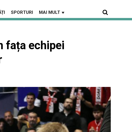
ȚI
SPORTURI
MAI MULT
▼
 fața echipei
r