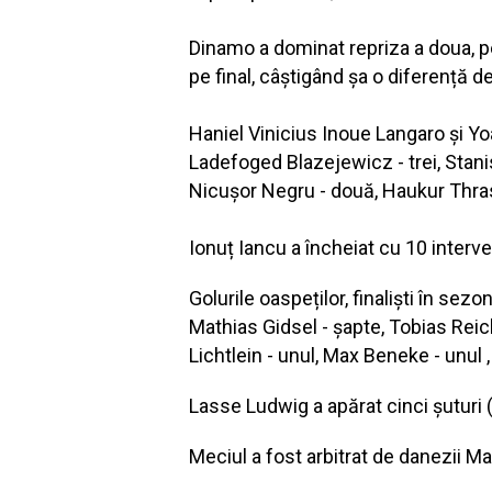
Dinamo a dominat repriza a doua, pe
pe final, câștigând șa o diferență de
Haniel Vinicius Inoue Langaro și Yo
Ladefoged Blazejewicz - trei, Stanisla
Nicușor Negru - două, Haukur Thrast
Ionuț Iancu a încheiat cu 10 interve
Golurile oaspeților, finaliști în s
Mathias Gidsel - șapte, Tobias Reic
Lichtlein - unul, Max Beneke - unul 
Lasse Ludwig a apărat cinci șuturi (
Meciul a fost arbitrat de danezii 