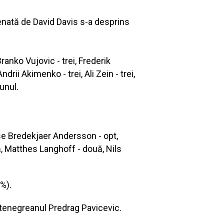
enată de David Davis s-a desprins
anko Vujovic - trei, Frederik
drii Akimenko - trei, Ali Zein - trei,
unul.
sse Bredekjaer Andersson - opt,
ă, Matthes Langhoff - două, Nils
1%).
ntenegreanul Predrag Pavicevic.