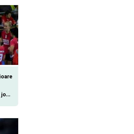
nioare
jo...