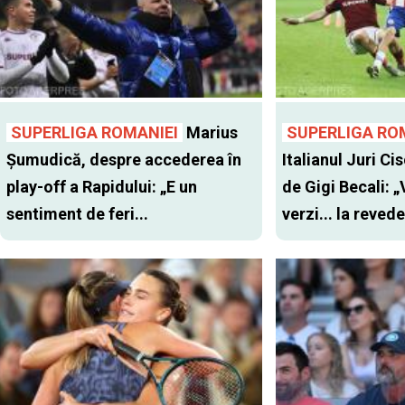
SUPERLIGA ROMANIEI
Marius
SUPERLIGA RO
Șumudică, despre accederea în
Italianul Juri Cis
play-off a Rapidului: „E un
de Gigi Becali: 
sentiment de feri...
verzi... la revede