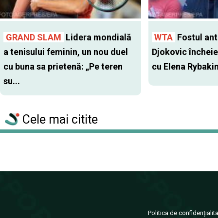
GRAND SLAM
Lidera mondială
WTA
Fostul antr
a tenisului feminin, un nou duel
Djokovic închei
cu buna sa prietenă: „Pe teren
cu Elena Rybaki
su...
Cele mai citite
Politica de confidențialit