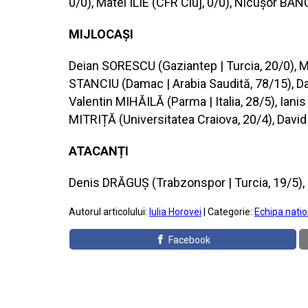
0/0), Matei ILIE (CFR Cluj, 0/0), Nicușor BAN
MIJLOCAȘI
Deian SORESCU (Gaziantep | Turcia, 20/0), Mar
STANCIU (Damac | Arabia Saudită, 78/15), Da
Valentin MIHĂILĂ (Parma | Italia, 28/5), Iani
MITRIȚĂ (Universitatea Craiova, 20/4), Dav
ATACANȚI
Denis DRĂGUȘ (Trabzonspor | Turcia, 19/5), 
Autorul articolului:
Iulia Horovei
| Categorie:
Echipa natio
Facebook