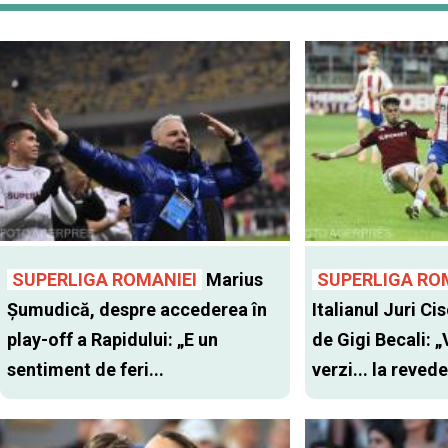
SUPERLIGA ROMANIEI
Marius
SUPERLIGA RO
Șumudică, despre accederea în
Italianul Juri Cis
play-off a Rapidului: „E un
de Gigi Becali: 
sentiment de feri...
verzi... la revede