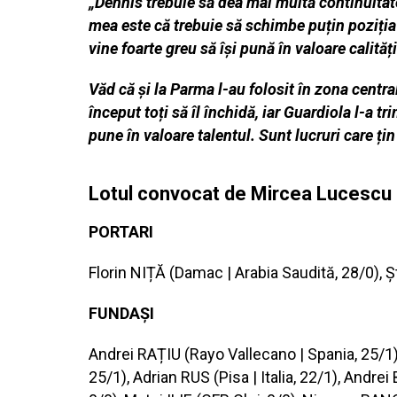
„Dennis trebuie să dea mai multă continuitate 
mea este că trebuie să schimbe puțin poziția î
vine foarte greu să își pună în valoare calităț
Văd că și la Parma l-au folosit în zona centr
început toți să îl închidă, iar Guardiola l-a t
pune în valoare talentul. Sunt lucruri care ți
Lotul convocat de Mircea Lucescu p
PORTARI
Florin NIȚĂ (Damac | Arabia Saudită, 28/0), 
FUNDAȘI
Andrei RAȚIU (Rayo Vallecano | Spania, 25/1
25/1), Adrian RUS (Pisa | Italia, 22/1), And