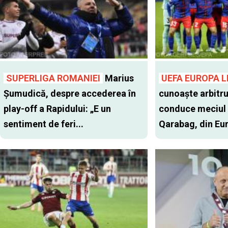
SUPERLIGA ROMANIEI
Marius
UEFA EUROPA 
Șumudică, despre accederea în
cunoaște arbitru
play-off a Rapidului: „E un
conduce meciul 
sentiment de feri...
Qarabag, din Eu