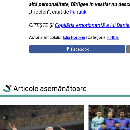
altă personalitate, Bîrligea în vestiar nu desc
„tricolori”, citat de
Fanatik
.
CITEȘTE ȘI
Copilăria emoționantă a lui Daniel
Autorul articolului:
Iulia Horovei
| Categorie:
Fotbal
Facebook
Articole asemănătoare