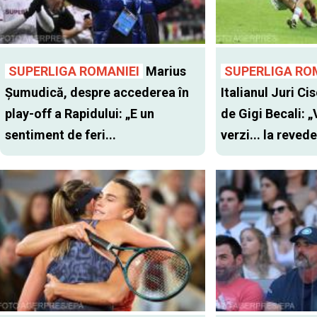
SUPERLIGA ROMANIEI
Marius
SUPERLIGA RO
Șumudică, despre accederea în
Italianul Juri Cis
play-off a Rapidului: „E un
de Gigi Becali: 
sentiment de feri...
verzi... la revede