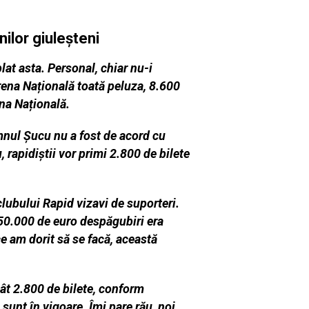
nilor giuleșteni
lat asta. Personal, chiar nu-i
rena Națională toată peluza, 8.600
ena Națională.
mnul Șucu nu a fost de acord cu
rapidiștii vor primi 2.800 de bilete
lubului Rapid vizavi de suporteri.
150.000 de euro despăgubiri era
ce am dorit să se facă, această
ât 2.800 de bilete, conform
unt în vigoare. Îmi pare rău, noi