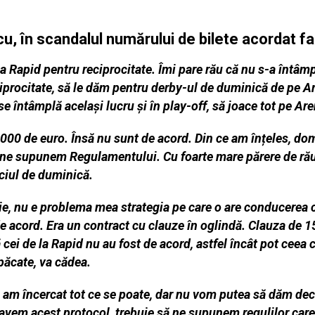
cu, în scandalul numărului de bilete acordat fa
a Rapid pentru reciprocitate. Îmi pare rău că nu s-a întâmp
ciprocitate, să le dăm pentru derby-ul de duminică de pe A
se întâmplă același lucru și în play-off, să joace tot pe Ar
000 de euro. Însă nu sunt de acord. Din ce am înțeles, do
ă ne supunem Regulamentului. Cu foarte mare părere de rău, 
eciul de duminică.
zie, nu e problema mea strategia pe care o are conducerea c
 de acord. Era un contract cu clauze în oglindă. Clauza de 
 cei de la Rapid nu au fost de acord, astfel încât pot ceea 
 păcate, va cădea.
i am încercat tot ce se poate, dar nu vom putea să dăm dec
vem acest protocol, trebuie să ne supunem regulilor care s