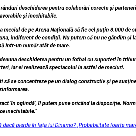
e rânduri deschiderea
pentru colaborări corecte și partener
vorabile și inechitabile.
la meciul de pe Arena Națională să fie
cel puțin 8.000 de s
una, indiferent de condiții. Nu putem să nu ne gândim și
l
nă într-un număr atât de mare.
eauna deschiderea pentru un fotbal cu suporteri în tribune, 
eri, iar ei realizează spectacolul la astfel de meciuri.
 să se concentreze pe un dialog constructiv și pe susține
ezinformarea.
ct 'în oglindă', îl putem pune oricând la dispoziție. Normal
e inechitabile.”
dacă pierde în fața lui Dinamo? „Probabilitate foarte mar