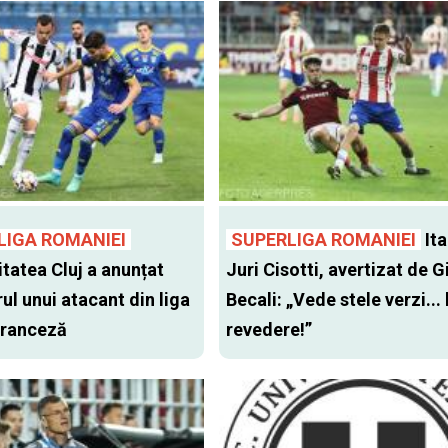
LIGA ROMANIEI
SUPERLIGA ROMANIEI
Ita
itatea Cluj a anunțat
Juri Cisotti, avertizat de G
ul unui atacant din liga
Becali: „Vede stele verzi... 
 franceză
revedere!”