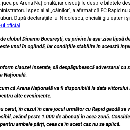
juca pe Arena Națională, iar discuțiile despre biletele de
istratorul special al „câinilor”, a afirmat că FC Rapid nu 
luburi. După declarațiile lui Nicolescu, oficialii giuleșteni
-ul oficial
.
 de clubul Dinamo București, cu privire la
așa-zisa lipsă de
te unul în oglindă, iar condițiile stabilite în această înț
conform clauzei inserate, să despăgubească
adversarul cu 
a Națională.
cum că Arena Națională va fi disponibilă la data viitorului
pentru alte
evenimente.
 cerut, în cazul în
care jocul următor cu Rapid gazdă se va
osibil, având peste 1.000 de abonați
în acea zonă. Consid
 pentru ambele părți, ceea ce în acest caz nu se
aplică.