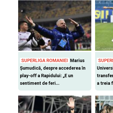
SUPERLIGA ROMANIEI
Marius
SUPER
Șumudică, despre accederea în
Univers
play-off a Rapidului: „E un
transfer
sentiment de feri...
a treia