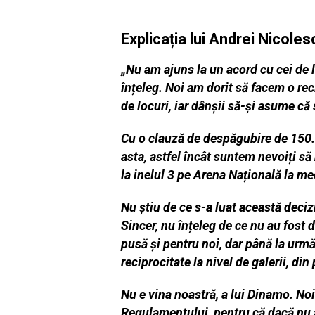
Explicația lui Andrei Nicoles
„Nu am ajuns la un acord cu cei de l
înțeleg. Noi am dorit să facem o re
de locuri, iar dânșii să-și asume că 
Cu o clauză de despăgubire de 150.
asta, astfel încât suntem nevoiți s
la inelul 3 pe Arena Națională la m
Nu știu de ce s-a luat această deci
Sincer, nu înțeleg de ce nu au fost
pusă și pentru noi, dar până la urmă
reciprocitate la nivel de galerii, din
Nu e vina noastră, a lui Dinamo. No
Regulamentului, pentru că dacă nu a