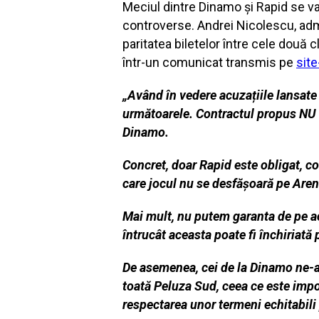
Meciul dintre Dinamo și Rapid se va 
controverse. Andrei Nicolescu, admin
paritatea biletelor între cele două c
într-un comunicat transmis pe
site
„Având
în vedere acuzațiile lansate
următoarele.
Contractul propus NU es
Dinamo.
Concret,
doar Rapid este obligat, 
care jocul nu se
desfășoară pe Aren
Mai mult, nu putem garanta de pe
a
întrucât aceasta poate fi închiriată 
De asemenea, cei de la Dinamo ne-au
toată Peluza Sud, ceea ce este imp
respectarea unor
termeni echitabili