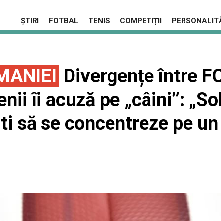
ȘTIRI
FOTBAL
TENIS
COMPETIȚII
PERSONALITĂ
MANIEI
Divergențe între FC
nii îi acuză pe „câini”: „So
i să se concentreze pe un