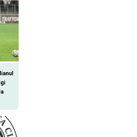
lianul
igi
la