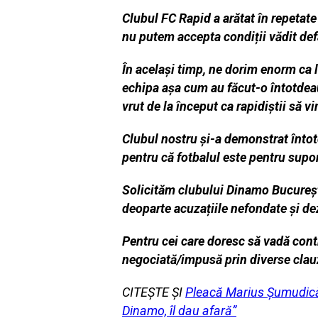
Clubul FC Rapid a arătat în repetat
nu putem accepta condiții vădit defa
În
același timp, ne dorim enorm ca 
echipa așa cum au
făcut-o întotdea
vrut de la început ca rapidiștii să
vi
Clubul nostru și-a demonstrat întotd
pentru că fotbalul este pentru suport
Solicităm clubului Dinamo București
deoparte acuzațiile nefondate și d
Pentru cei care doresc să vadă contra
negociată/impusă prin diverse clauz
CITEȘTE ȘI
Pleacă Marius Șumudică 
Dinamo, îl dau afară”