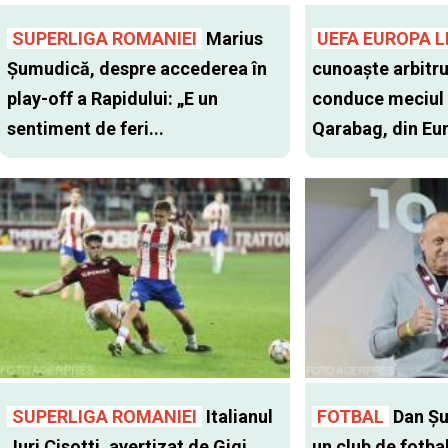
SUPERLIGA ROMANIEI
Marius
UEFA EUROPA 
Șumudică, despre accederea în
cunoaște arbitru
play-off a Rapidului: „E un
conduce meciul 
sentiment de feri...
Qarabag, din Eu
SUPERLIGA ROMANIEI
Italianul
FOTBAL
Dan Şu
Juri Cisotti, avertizat de Gigi
un club de fotba