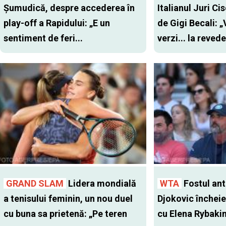
Șumudică, despre accederea în
Italianul Juri Cis
play-off a Rapidului: „E un
de Gigi Becali: 
sentiment de feri...
verzi... la revede
GRAND SLAM
Lidera mondială
WTA
Fostul antr
a tenisului feminin, un nou duel
Djokovic închei
cu buna sa prietenă: „Pe teren
cu Elena Rybaki