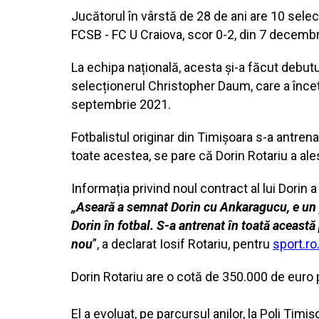
Jucătorul în vârstă de 28 de ani are 10 selec
FCSB - FC U Craiova, scor 0-2, din 7 decembr
La echipa națională, acesta și-a făcut debutul
selecționerul Christopher Daum, care a înceta
septembrie 2021.
Fotbalistul originar din Timișoara s-a antrena
toate acestea, se pare că Dorin Rotariu a al
Informația privind noul contract al lui Dorin a
„Aseară a semnat Dorin cu Ankaragucu, e un 
Dorin
în fotbal. S-a antrenat în toată această
nou
”, a declarat Iosif Rotariu, pentru
sport.ro
Dorin Rotariu are o cotă de 350.000 de euro p
El a evoluat, pe parcursul anilor, la Poli T