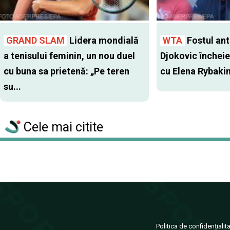
GRAND SLAM
Lidera mondială
WTA
Fostul antr
a tenisului feminin, un nou duel
Djokovic închei
cu buna sa prietenă: „Pe teren
cu Elena Rybaki
su...
Cele mai citite
Politica de confidențialit