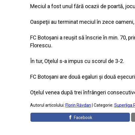
Meciul a fost unul fără ocazii de poartă, joc
Oaspeţii au terminat meciul în zece oameni, 
FC Botoşani a reuşit să înscrie în min. 70, pr
Florescu.
În tur, Oţelul s-a impus cu scorul de 3-2.
FC Botoşani are două egaluri şi două eşecuri 
Oţelul venea după trei înfrângeri consecutive
Autorul articolului:
Florin Răvdan
| Categorie:
Superliga 
Facebook