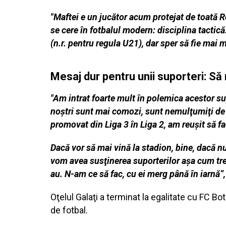
"Maftei e un jucător acum protejat de toată R
se cere în fotbalul modern: disciplina tactică
(n.r. pentru regula U21), dar sper să fie mai m
Mesaj dur pentru unii suporteri: Să
"Am intrat foarte mult în polemica acestor sup
noştri sunt mai comozi, sunt nemulţumiţi de
promovat din Liga 3 în Liga 2, am reuşit să fa
Dacă vor să mai vină la stadion, bine, dacă n
vom avea susţinerea suporterilor aşa cum treb
au. N-am ce să fac, cu ei merg până în iarnă”,
Oţelul Galaţi a terminat la egalitate cu FC Bot
de fotbal.