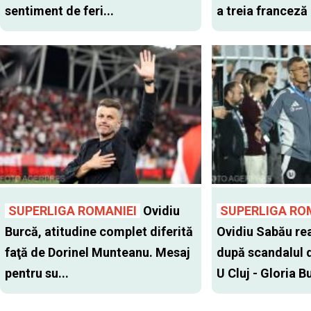
sentiment de feri...
a treia franceză
SUPERLIGA ROMANIEI
Ovidiu
SUPERLIGA RO
Burcă, atitudine complet diferită
Ovidiu Sabău re
faţă de Dorinel Munteanu. Mesaj
după scandalul d
pentru su...
U Cluj - Gloria Bu