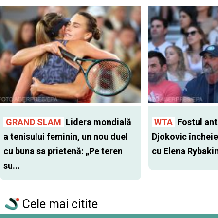
GRAND SLAM
Lidera mondială
WTA
Fostul antr
a tenisului feminin, un nou duel
Djokovic închei
cu buna sa prietenă: „Pe teren
cu Elena Rybaki
su...
Cele mai citite