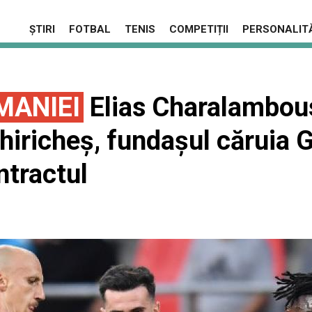
ȘTIRI
FOTBAL
TENIS
COMPETIȚII
PERSONALITĂ
MANIEI
Elias Charalambous
hiricheş, fundaşul căruia G
ontractul