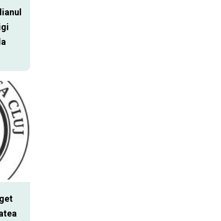
lianul
igi
la
get
atea