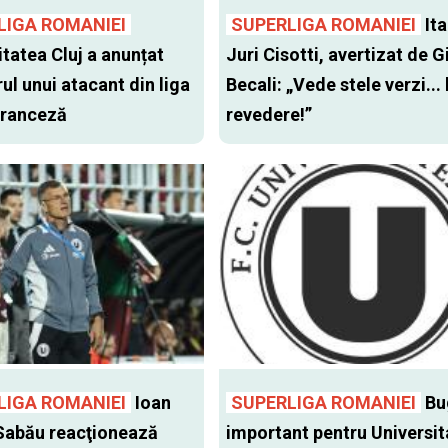
LIGA ROMANIEI
SUPERLIGA ROMANIEI
Ita
itatea Cluj a anunțat
Juri Cisotti, avertizat de G
ul unui atacant din liga
Becali: „Vede stele verzi... 
 franceză
revedere!”
LIGA ROMANIEI
Ioan
SUPERLIGA ROMANIEI
Bu
Sabău reacţionează
important pentru Universit