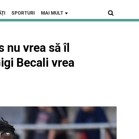
ȚI
SPORTURI
MAI MULT
▼
 nu vrea să îl
igi Becali vrea