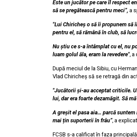
Este un jucător pe care îl respect e
să se pregătească pentru meci”,
a s
"Lui Chiricheş o să îi propunem să î
pentru el, să rămână în club, să lucr
Nu ştiu ce s-a întâmplat cu el, nu po
luam golul ăla, eram la revedere"
, a
După meciul de la Sibiu, cu Hermans
Vlad Chiricheş să se retragă din act
"Jucătorii și-au acceptat criticile. 
lui, dar era foarte dezamăgit. Să mă
A greșit el pasa aia… parcă suntem m
mai țin suporterii în frâu”
, a explic
FCSB s-a calificat în faza principal