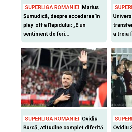
SUPERLIGA ROMANIEI
Marius
SUPER
Șumudică, despre accederea în
Univers
play-off a Rapidului: „E un
transfer
sentiment de feri...
a treia
SUPERLIGA ROMANIEI
Ovidiu
SUPER
Burcă, atitudine complet diferită
Ovidiu 