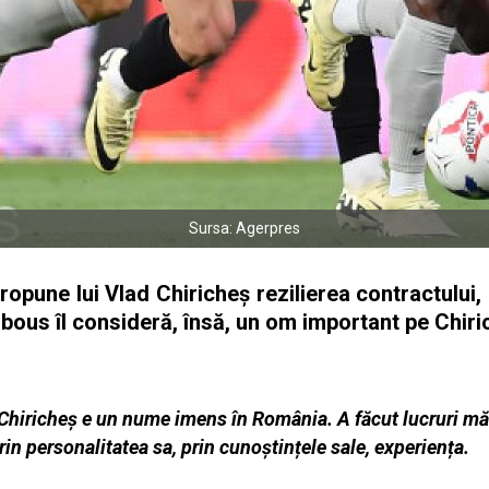
Sursa: Agerpres
propune lui Vlad Chiricheş rezilierea contractului,
mbous îl consideră, însă, un om important pe Chir
, Chiricheș e un nume imens în România. A făcut lucruri mă
prin personalitatea sa, prin cunoștințele sale, experiența.