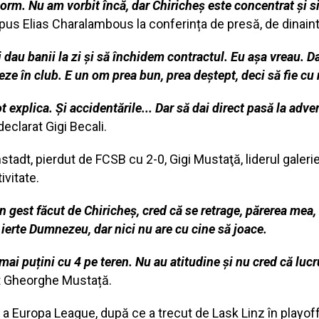
norm. Nu am vorbit încă, dar Chiricheș este concentrat și s
pus Elias Charalambous la conferința de presă, de dinain
i dau banii la zi şi să închidem contractul. Eu aşa vreau. D
eze în club. E un om prea bun, prea deştept, deci să fie cu 
t explica. Şi accidentările... Dar să dai direct pasă la adv
 declarat Gigi Becali.
tadt, pierdut de FCSB cu 2-0, Gigi Mustaţă, liderul galerie
ivitate.
Un gest făcut de Chiricheș, cred că se retrage, părerea mea,
 ierte Dumnezeu, dar nici nu are cu cine să joace.
ai puțini cu 4 pe teren. Nu au atitudine și nu cred că lucr
at Gheorghe Mustață.
ă a Europa League, după ce a trecut de Lask Linz în playoff