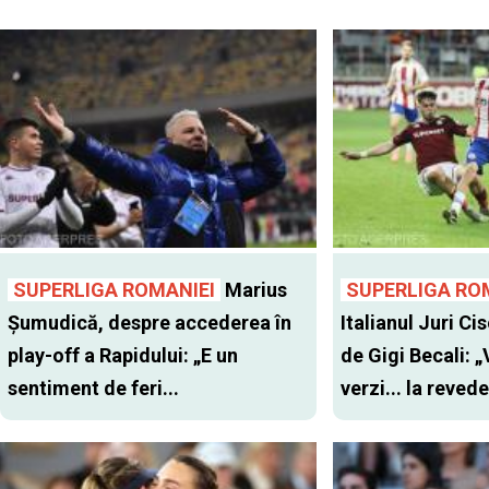
SUPERLIGA ROMANIEI
Marius
SUPERLIGA RO
Șumudică, despre accederea în
Italianul Juri Cis
play-off a Rapidului: „E un
de Gigi Becali: 
sentiment de feri...
verzi... la revede