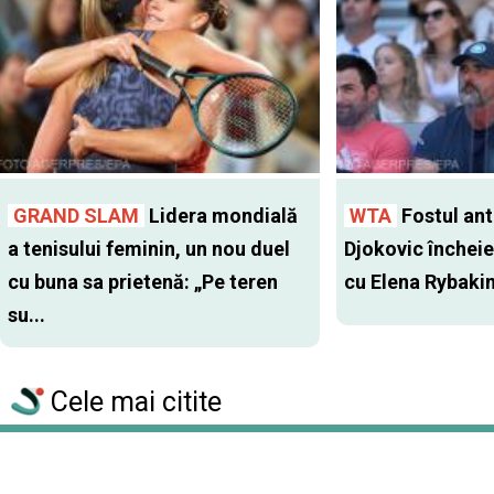
GRAND SLAM
Lidera mondială
WTA
Fostul antr
a tenisului feminin, un nou duel
Djokovic închei
cu buna sa prietenă: „Pe teren
cu Elena Rybaki
su...
Cele mai citite