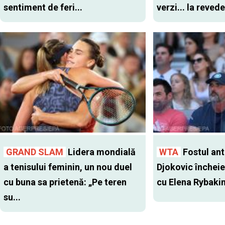
sentiment de feri...
verzi... la revede
GRAND SLAM
Lidera mondială
WTA
Fostul antr
a tenisului feminin, un nou duel
Djokovic închei
cu buna sa prietenă: „Pe teren
cu Elena Rybaki
su...