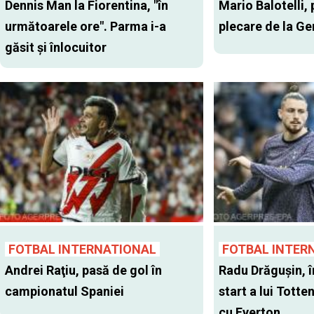
Dennis Man la Fiorentina, "în
Mario Balotelli, 
următoarele ore". Parma i-a
plecare de la G
găsit şi înlocuitor
FOTBAL INTERNATIONAL
FOTBAL INTER
Andrei Raţiu, pasă de gol în
Radu Drăgușin, î
campionatul Spaniei
start a lui Tott
cu Everton