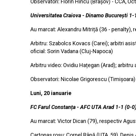
Observatori: Florin Hîncu (Brașov) - CCA, Oc
Universitatea Craiova - Dinamo București 1-
Au marcat: Alexandru Mitriță (36 - penalty),
Arbitru: Szabolcs Kovacs (Carei); arbitri asi
oficial: Sorin Vadana (Cluj-Napoca)
Arbitru video: Ovidiu Hațegan (Arad); arbitru
Observatori: Nicolae Grigorescu (Timișoara) 
Luni, 20 ianuarie
FC Farul Constanța - AFC UTA Arad 1-1 (0-0)
Au marcat: Victor Dican (79), respectiv Agust
Cartonaș roșu: Cornel Râpă (UTA, 59), Denis A