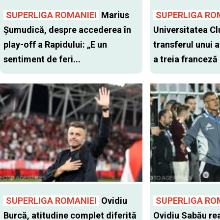
SUPERLIGA ROMANIEI
Marius
SUPERLIGA RO
Șumudică, despre accederea în
Universitatea Cl
play-off a Rapidului: „E un
transferul unui a
sentiment de feri...
a treia franceză
SUPERLIGA ROMANIEI
Ovidiu
SUPERLIGA RO
Burcă, atitudine complet diferită
Ovidiu Sabău re