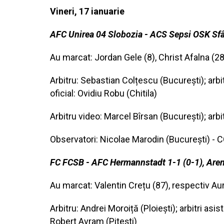
Vineri, 17 ianuarie
AFC Unirea 04 Slobozia - ACS Sepsi OSK Sfân
Au marcat: Jordan Gele (8), Christ Afalna (28)
Arbitru: Sebastian Colțescu (București); arbitr
oficial: Ovidiu Robu (Chitila)
Arbitru video: Marcel Bîrsan (București); arb
Observatori: Nicolae Marodin (București) - 
FC FCSB - AFC Hermannstadt 1-1 (0-1), Aren
Au marcat: Valentin Crețu (87), respectiv Aur
Arbitru: Andrei Moroiță (Ploiești); arbitri asis
Robert Avram (Pitești)