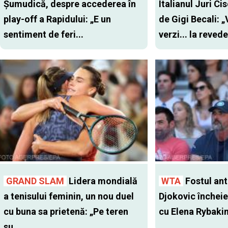
Șumudică, despre accederea în
Italianul Juri Cis
play-off a Rapidului: „E un
de Gigi Becali: 
sentiment de feri...
verzi... la revede
GRAND SLAM
Lidera mondială
WTA
Fostul antr
a tenisului feminin, un nou duel
Djokovic închei
cu buna sa prietenă: „Pe teren
cu Elena Rybaki
su...