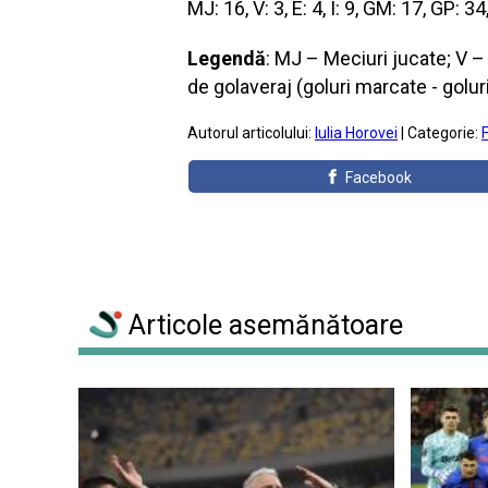
MJ: 16, V: 3, E: 4, Î: 9, GM: 17, GP: 3
Legendă
: MJ – Meciuri jucate; V – 
de golaveraj (goluri marcate - golur
Autorul articolului:
Iulia Horovei
| Categorie:
Facebook
Articole asemănătoare