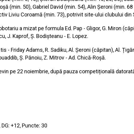
oșă (min. 50), Gabriel David (min. 54), Alin Șeroni (min. 68
tiv Liviu Coroamă (min. 73), potrivit site-ului clubului din
obotariu a mizat pe formula Ed. Pap - Gligor, G. Miron (căpit
u, J. Kaprof, Ș. Bodișteanu - E. Lopez.
s - Friday Adams, R. Sadiku, Al. Șeroni (căpitan), Al. Țigă
ouaddib, Ș. Pănoiu, Z. Mitrov - Ad. Chică-Roșă.
revin pe 22 noiembrie, după pauza competițională datorată 
12, DG: +12, Puncte: 30