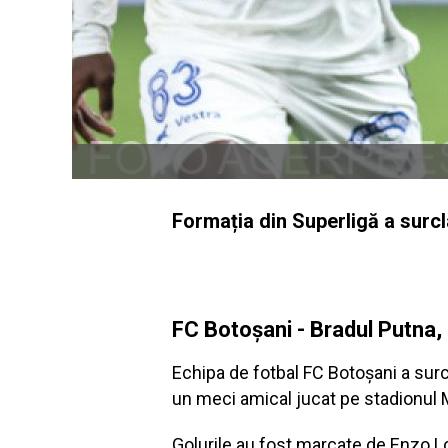
Formația din Superligă a surcl
FC Botoșani - Bradul Putna,
Echipa de fotbal FC Botoșani a surcla
un meci amical jucat pe stadionul
Golurile au fost marcate de Enzo Lo