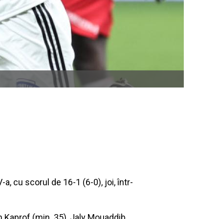
, cu scorul de 16-1 (6-0), joi, într-
an Kaprof (min. 35), Jaly Mouaddib