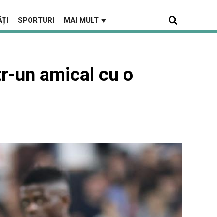
ȚI
SPORTURI
MAI MULT
▼
tr-un amical cu o