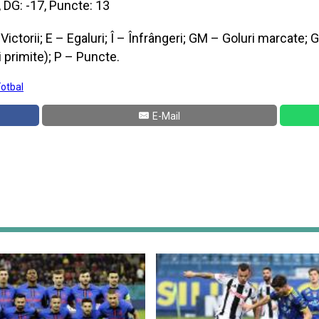
4, DG: -17, Puncte: 13
Victorii; E – Egaluri; Î – Înfrângeri; GM – Goluri marcate; 
i primite); P – Puncte.
Fotbal
E-Mail