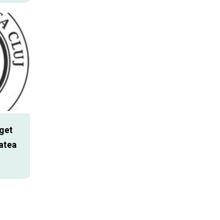
get
atea