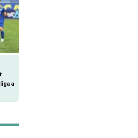
t
liga a