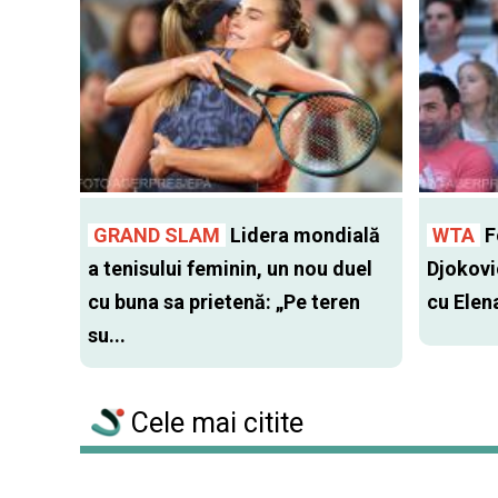
GRAND SLAM
Lidera mondială
WTA
Fo
a tenisului feminin, un nou duel
Djokovi
cu buna sa prietenă: „Pe teren
cu Elen
su...
Cele mai citite