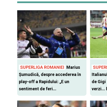
SUPERLIGA ROMANIEI
Marius
SUPER
Șumudică, despre accederea în
Italianu
play-off a Rapidului: „E un
de Gigi
sentiment de feri...
verzi...