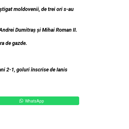
ştigat moldovenii, de trei ori s-au
 Andrei Dumitraş şi Mihai Roman II.
ura de gazde.
.
 2-1, goluri înscrise de Ianis
WhatsApp