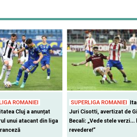
LIGA ROMANIEI
SUPERLIGA ROMANIEI
Ita
itatea Cluj a anunțat
Juri Cisotti, avertizat de G
ul unui atacant din liga
Becali: „Vede stele verzi... 
 franceză
revedere!”