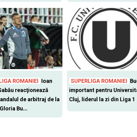
LIGA ROMANIEI
Ioan
SUPERLIGA ROMANIEI
Bu
Sabău reacţionează
important pentru Universit
andalul de arbitraj de la
Cluj, liderul la zi din Liga 1
 Gloria Bu...