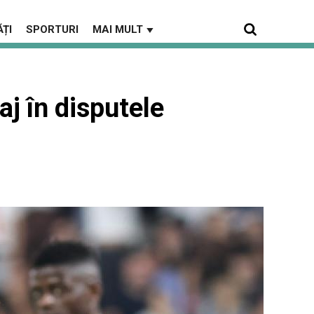
ȚI
SPORTURI
MAI MULT
▼
j în disputele