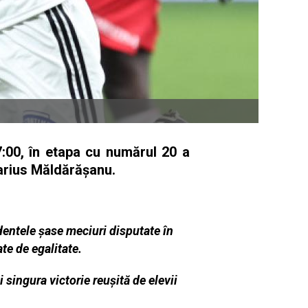
:00, în etapa cu numărul 20 a
Marius Măldărăşanu.
dentele şase meciuri disputate în
te de egalitate.
 singura victorie reuşită de elevii