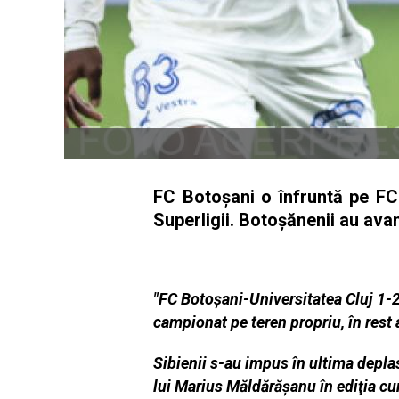
FC Botoşani o înfruntă pe FC
Superligii. Botoşănenii au ava
"FC Botoşani-Universitatea Cluj 1-2
campionat pe teren propriu, în rest 
Sibienii s-au impus în ultima deplas
lui Marius Măldărăşanu în ediţia cur