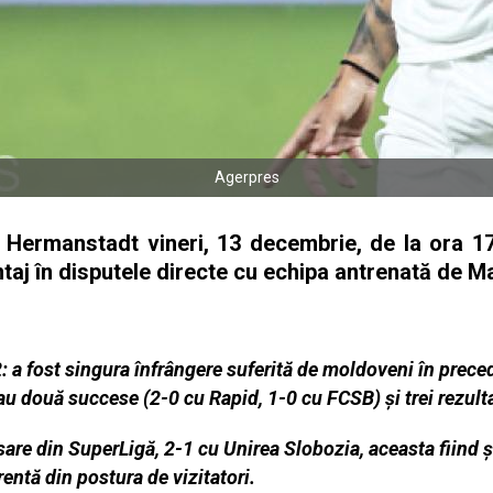
Agerpres
 Hermanstadt vineri, 13 decembrie, de la ora 17
ntaj în disputele directe cu echipa antrenată de 
: a fost singura înfrângere suferită de moldoveni în prece
au două succese (2-0 cu Rapid, 1-0 cu FCSB) şi trei rezulta
are din SuperLigă, 2-1 cu Unirea Slobozia, aceasta fiind şi
entă din postura de vizitatori.