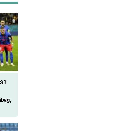
SB
abag,