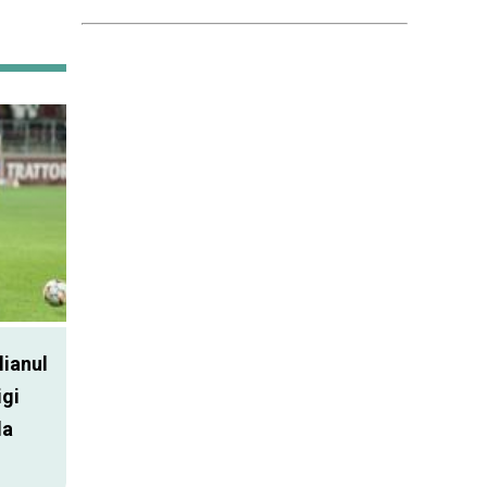
lianul
igi
la