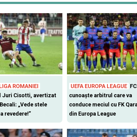
LIGA ROMANIEI
UEFA EUROPA LEAGUE
FC
l Juri Cisotti, avertizat
cunoaște arbitrul care va
 Becali: „Vede stele
conduce meciul cu FK Qar
 la revedere!”
din Europa League