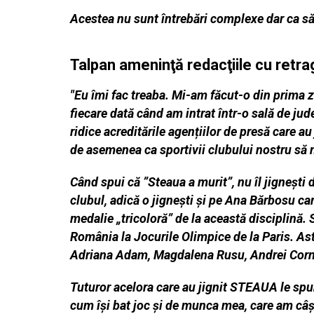
Acestea nu sunt întrebări complexe dar ca să l
Talpan ameninţă redacţiile cu retra
"Eu îmi fac treaba. Mi-am făcut-o din prima 
fiecare dată când am intrat într-o sală de j
ridice acreditările agențiilor de presă care 
de asemenea ca sportivii clubului nostru să n
Când spui că ”Steaua a murit”, nu îl jignești 
clubul, adică o jignești și pe Ana Bărbosu ca
medalie „tricoloră” de la această disciplină. 
România la Jocurile Olimpice de la Paris. Ast
Adriana Adam, Magdalena Rusu, Andrei Corn
Tuturor acelora care au jignit STEAUA le spun
cum își bat joc și de munca mea, care am câ