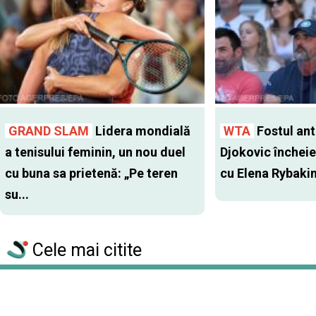
GRAND SLAM
Lidera mondială
WTA
Fostul antr
a tenisului feminin, un nou duel
Djokovic închei
cu buna sa prietenă: „Pe teren
cu Elena Rybaki
su...
Cele mai citite