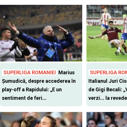
SUPERLIGA ROMANIEI
Marius
SUPERLIGA RO
Șumudică, despre accederea în
Italianul Juri Cis
play-off a Rapidului: „E un
de Gigi Becali: 
sentiment de feri...
verzi... la revede