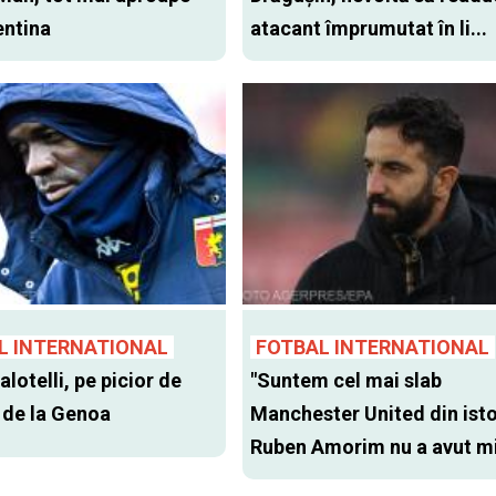
entina
atacant împrumutat în li...
L INTERNATIONAL
FOTBAL INTERNATIONAL
lotelli, pe picior de
"Suntem cel mai slab
 de la Genoa
Manchester United din isto
Ruben Amorim nu a avut mil