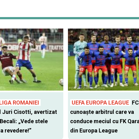
LIGA ROMANIEI
UEFA EUROPA LEAGUE
FC
l Juri Cisotti, avertizat
cunoaște arbitrul care va
 Becali: „Vede stele
conduce meciul cu FK Qar
 la revedere!”
din Europa League