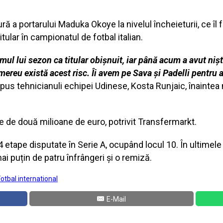
ă a portarului Maduka Okoye la nivelul încheieturii, ce îl f
ular în campionatul de fotbal italian.
mul lui sezon ca titular obișnuit, iar până acum a avut nișt
mereu există acest risc. Îi avem pe Sava și Padelli pentru a
 spus tehnicianuli echipei Udinese, Kosta Runjaic, înainte
e de două milioane de euro, potrivit Transfermarkt.
etape disputate în Serie A, ocupând locul 10. În ultimele 
ai puțin de patru înfrângeri și o remiză.
Fotbal international
E-Mail