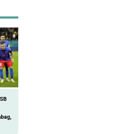
SB
abag,