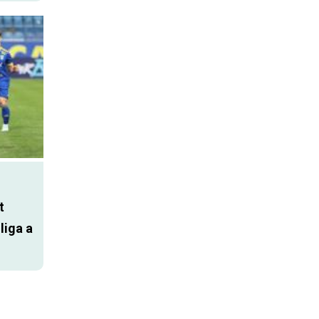
t
liga a