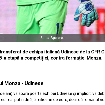
Sursa: Agerpres
ransferat de echipa italiană Udinese de la CFR Cl
 15-a etapă a competiției, contra formației Monza.
iul Monza - Udinese
 ani) va apăra poarta echipei Udinese și implicit, va debut
u nu mai puțin de 2,5 milioane de euro, doar că românul nu 