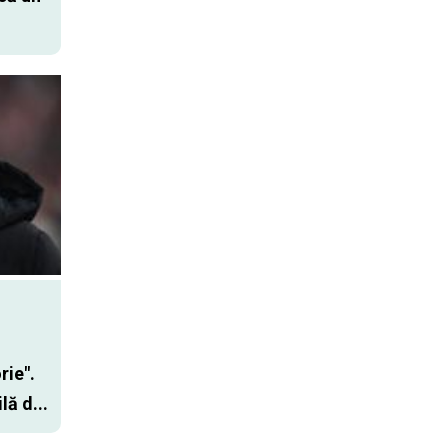
rie".
ă d...