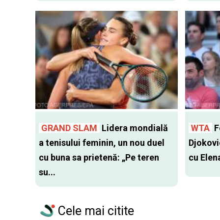
GRAND SLAM
Lidera mondială
WTA
Fo
a tenisului feminin, un nou duel
Djokovi
cu buna sa prietenă: „Pe teren
cu Elen
su...
Cele mai citite