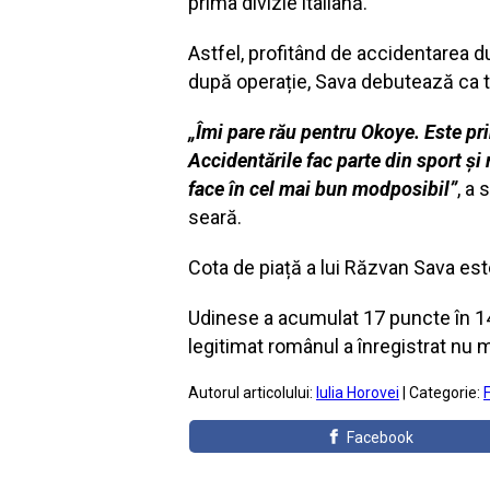
prima divizie italiană.
Astfel, profitând de accidentarea dur
după operație, Sava debutează ca tit
„Îmi pare rău pentru Okoye. Este pri
Accidentările fac parte din sport și 
face în cel mai bun modposibil”
, a
seară.
Cota de piață a lui Răzvan Sava est
Udinese a acumulat 17 puncte în 14 
legitimat românul a înregistrat nu m
Autorul articolului:
Iulia Horovei
| Categorie:
Facebook