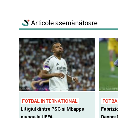
Articole asemănătoare
FOTBAL INTERNATIONAL
FOTBA
Litigiul dintre PSG şi Mbappe
Fabrizi
ajunge la UEFA
Dennis 