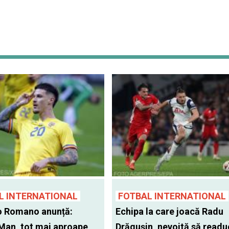
L INTERNATIONAL
FOTBAL INTERNATIONAL
o Romano anunță:
Echipa la care joacă Radu
Man, tot mai aproape
Drăgușin, nevoită să readu