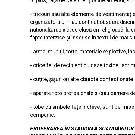
În plus, față de cele menționate anterior, su
- tricouri sau alte elemente de vestimentație 
organizatorului – au conținut obscen, discrimi
națională, rasială, de clasă ori religioasă, la 
fapte interzise și înscrise în textul de mai s
- arme, muniții, torțe, materiale explozive, i
- orice fel de recipient cu gaze toxice, lac
- cuțite, șișuri ori alte obiecte confecționat
- aparate foto profesionale și/sau camere de
- tobe cu ambele fețe închise; sunt permise n
companie.
PROFERAREA
ÎN STADION A SCANDĂRILOR