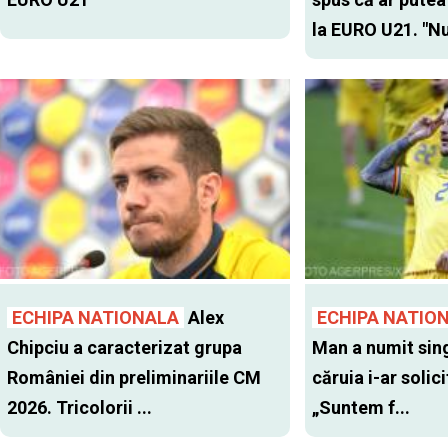
la EURO U21. "Nu
ECHIPA NATIONALA
Alex
ECHIPA NATIO
Chipciu a caracterizat grupa
Man a numit sing
României din preliminariile CM
căruia i-ar solic
2026. Tricolorii ...
„Suntem f...