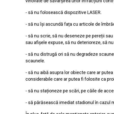
vinovate de săvârșirea unor infracțiuni contra
- să nu folosească dispozitive LASER.
- să nu își ascundă fața cu articole de îmbră
- să nu scrie, să nu deseneze pe pereții sau
sau afișele expuse, să nu deterioreze, să n
- să nu distrugă ori să nu degradeze scaune
scaunele.
- să nu aibă asupra lor obiecte care ar putea 
considerabile care ar putea fi folosite ca proi
- să nu staționeze pe scări, pe căile de acce
- să părăsească imediat stadionul în cazul 