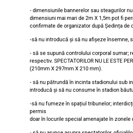
- dimensiunile bannerelor sau steagurilor nu
dimensiuni mai mari de 2m X 1,5m pot fi permi
confirmate de organizator după Ședința de c
-să nu introducă și să nu afișeze însemne, s
- să se supună controlului corporal sumar; ref
respectiv. SPECTATORILOR NU LE ESTE P
(210mm X 297mm X 210 mm).
- să nu pătrundă în incinta stadionului sub in
introducă și să nu consume în stadion băuturi
-să nu fumeze în spațiul tribunelor; interdic
permis
doar în locurile special amenajate în zonele
- să nu arunce asupra spectatorilor, oficialilo