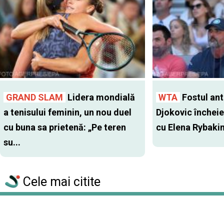
GRAND SLAM
Lidera mondială
WTA
Fostul antr
a tenisului feminin, un nou duel
Djokovic închei
cu buna sa prietenă: „Pe teren
cu Elena Rybaki
su...
Cele mai citite