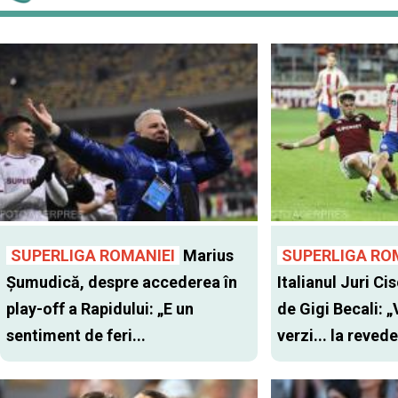
SUPERLIGA ROMANIEI
Marius
SUPERLIGA RO
Șumudică, despre accederea în
Italianul Juri Cis
play-off a Rapidului: „E un
de Gigi Becali: 
sentiment de feri...
verzi... la revede