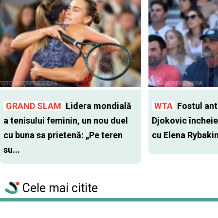
GRAND SLAM
Lidera mondială
WTA
Fostul antr
a tenisului feminin, un nou duel
Djokovic închei
cu buna sa prietenă: „Pe teren
cu Elena Rybaki
su...
Cele mai citite