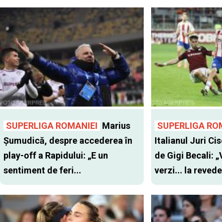
SUPERLIGA ROMANIEI
Marius
SUPERLIGA RO
Șumudică, despre accederea în
Italianul Juri Cis
play-off a Rapidului: „E un
de Gigi Becali: 
sentiment de feri...
verzi... la revede