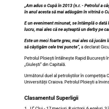
„Am adus o Cupă în 2013 (n.r. - Petrolul a câ
în anul acesta să mai adăugăm în vitrină o C
E un eveniment minunat, se întâmplă o dată l
lucru, mai ales că ne așteaptă un derby pe car
Este un meci foarte greu, mai ales că jucăm î
să câștigăm cele trei puncte”,
a declarat Gicu
Petrolul Ploiești întâlnește Rapid București în
„Giulești” din Capitală.
Următorul duel al petroliștilor în competiți
Universității Craiova. Petrolul Ploiești a înv
Clasamentul Superligii
1. „U” Cluj - 17 meciuri, 8 victorii, 6 egaluri,