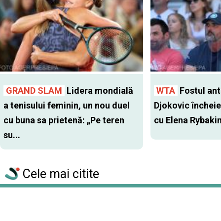
GRAND SLAM
Lidera mondială
WTA
Fostul antr
a tenisului feminin, un nou duel
Djokovic închei
cu buna sa prietenă: „Pe teren
cu Elena Rybaki
su...
Cele mai citite