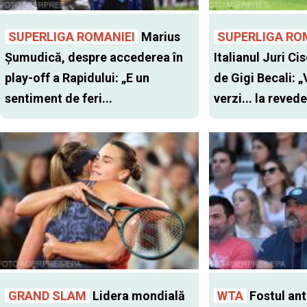
SUPERLIGA ROMANIEI
Marius
SUPERLIGA RO
Șumudică, despre accederea în
Italianul Juri Cis
play-off a Rapidului: „E un
de Gigi Becali: 
sentiment de feri...
verzi... la revede
GRAND SLAM
Lidera mondială
WTA
Fostul antr