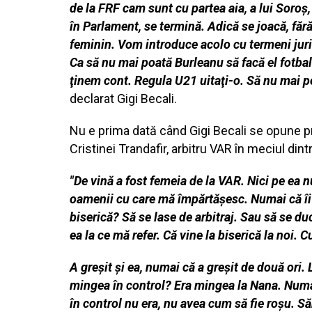
de la FRF cam sunt cu partea aia, a lui Soroş
în Parlament, se termină. Adică se joacă, făr
feminin. Vom introduce acolo cu termeni juridi
Ca să nu mai poată Burleanu să facă el fotbal
ţinem cont. Regula U21 uitaţi-o. Să nu mai poat
declarat Gigi Becali.
Nu e prima dată când Gigi Becali se opune pr
Cristinei Trandafir, arbitru VAR în meciul din
"De vină a fost femeia de la VAR. Nici pe ea 
oamenii cu care mă împărtăşesc. Numai că îi 
biserică? Să se lase de arbitraj. Sau să se du
ea la ce mă refer. Că vine la biserică la noi
A greşit şi ea, numai că a greşit de două or
mingea în control? Era mingea la Nana. Numa
în control nu era, nu avea cum să fie roşu. Săr