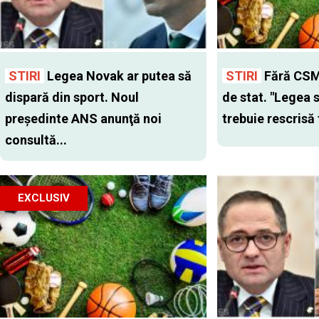
STIRI
Legea Novak ar putea să
STIRI
Fără CSM-
dispară din sport. Noul
de stat. "Legea 
preşedinte ANS anunţă noi
trebuie rescrisă 
consultă...
EXCLUSIV