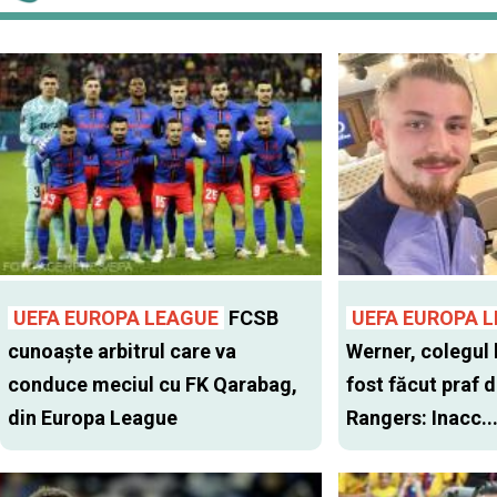
UEFA EUROPA LEAGUE
FCSB
UEFA EUROPA 
cunoaște arbitrul care va
Werner, colegul 
conduce meciul cu FK Qarabag,
fost făcut praf 
din Europa League
Rangers: Inacc..