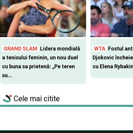
GRAND SLAM
Lidera mondială
WTA
Fostul antr
a tenisului feminin, un nou duel
Djokovic închei
cu buna sa prietenă: „Pe teren
cu Elena Rybaki
su...
Cele mai citite