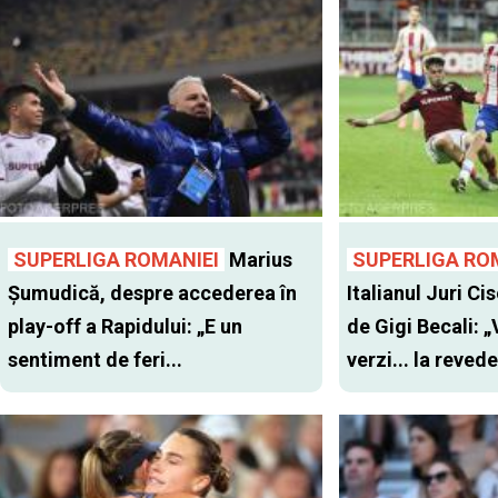
SUPERLIGA ROMANIEI
Marius
SUPERLIGA RO
Șumudică, despre accederea în
Italianul Juri Cis
play-off a Rapidului: „E un
de Gigi Becali: 
sentiment de feri...
verzi... la revede