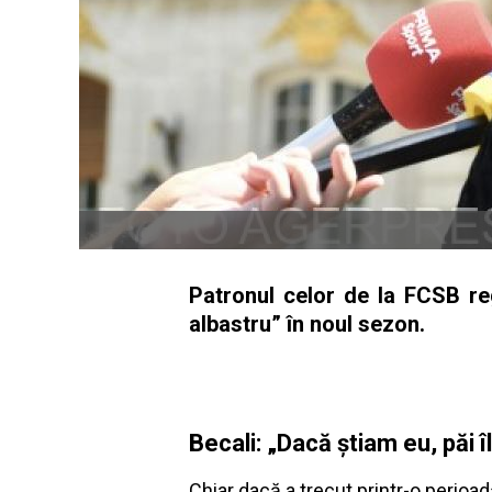
Patronul celor de la FCSB regr
albastru” în noul sezon.
Becali: „Dacă știam eu, păi î
Chiar dacă a trecut printr-o perioad