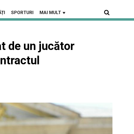
ȚI
SPORTURI
MAI MULT
▼
at de un jucător
ntractul