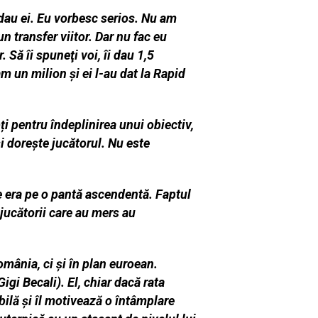
 dau ei. Eu vorbesc serios. Nu am
 transfer viitor. Dar nu fac eu
 Să îi spuneţi voi, îi dau 1,5
 un milion şi ei l-au dat la Rapid
pți pentru îndeplinirea unui obiectiv,
și dorește jucătorul. Nu este
re era pe o pantă ascendentă. Faptul
 jucătorii care au mers au
omânia, ci și în plan euroean.
Gigi Becali). El, chiar dacă rata
bilă și îl motivează o întâmplare