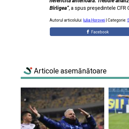
nefericită anterioară. Trebuie anali
Bîrligea”
, a spus președintele CFR Cl
Autorul articolului:
Iulia Horovei
| Categorie:
Facebook
Articole asemănătoare