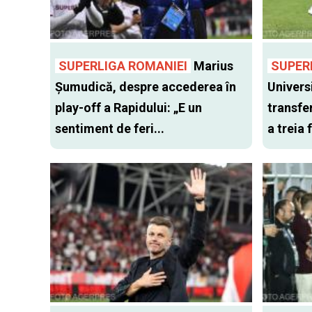
SUPERLIGA ROMANIEI
Marius
SUPER
Șumudică, despre accederea în
Univers
play-off a Rapidului: „E un
transfer
sentiment de feri...
a treia