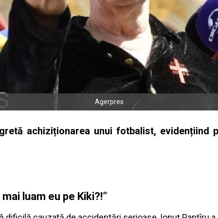
Agerpres
etă achiziționarea unui fotbalist, evidențiind p
l mai luam eu pe Kiki?!”
ă dificilă cauzată de accidentări serioase, Ionuț Panțîru a