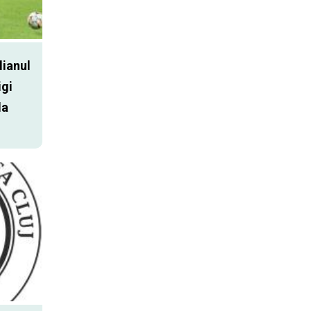
lianul
igi
la