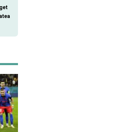
get
atea