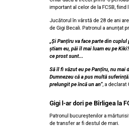
important al celor de la FCSB, fiind 
Jucătorul în vârstă de 28 de ani are 
de Gigi Becali. Patronul a anunțat p
„Și Panțîru va face parte din cuplul
știam eu, păi îl mai luam eu pe Kiki
ce prost sunt...
Să îl fi văzut eu pe Panțîru, nu mai
Dumnezeu că a pus multă suferință.. 
prelungit pe încă un an”
, a declarat 
Gigi l-ar dori pe Bîrligea la
Patronul bucureștenilor a mărturisit 
de transfer ar fi destul de mari.