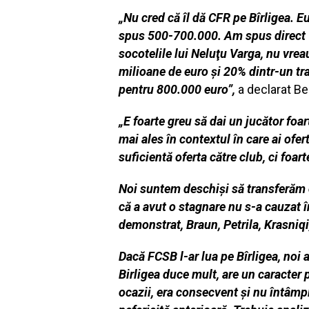
„Nu cred că îl dă CFR pe Bîrligea. E
spus 500-700.000. Am spus direct 1,5
socotelile lui Neluţu Varga, nu vreau
milioane de euro şi 20% dintr-un tr
pentru 800.000 euro”,
a declarat Bec
„E foarte greu să dai un jucător foar
mai ales în contextul în care ai ofe
suficientă oferta către club, ci foar
Noi suntem deschiși să transferăm or
că a avut o stagnare nu s-a cauzat î
demonstrat, Braun, Petrila, Krasniq
Dacă FCSB l-ar lua pe Bîrligea, noi 
Birligea duce mult, are un caracter pu
ocazii, era consecvent și nu întâmpl