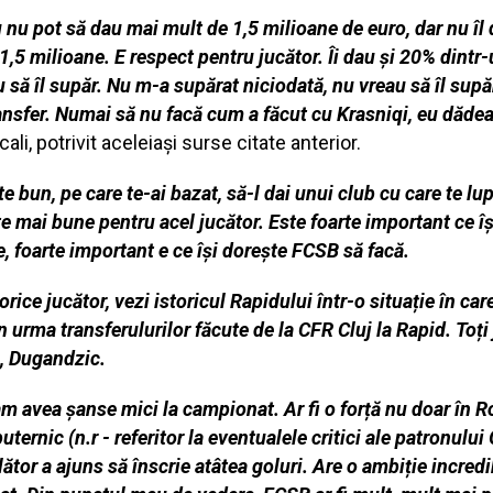
u nu pot să dau mai mult de 1,5 milioane de euro, dar nu îl
 milioane. E respect pentru jucător. Îi dau şi 20% dintr-un
 să îl supăr. Nu m-a supărat niciodată, nu vreau să îl supăr.
ansfer. Numai să nu facă cum a făcut cu Krasniqi, eu dădeam
ali, potrivit aceleiași surse citate anterior.
te bun, pe care te-ai bazat, să-l dai unui club cu care te lu
rte mai bune pentru acel jucător. Este foarte important ce î
te, foarte important e ce își dorește FCSB să facă.
ice jucător, vezi istoricul Rapidului într-o situație în ca
n urma transferulurilor făcute de la CFR Cluj la Rapid. Toți
i, Dugandzic.
am avea șanse mici la campionat. Ar fi o forță nu doar în R
ternic (n.r - referitor la eventualele critici ale patronului 
ător a ajuns să înscrie atâtea goluri. Are o ambiție incredi