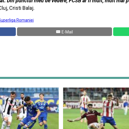
zat. Din punctul meu de vedere, FCSB ar fi mult, mult mai p
uj, Cristi Balaj.
Superliga Romaniei
E-Mail