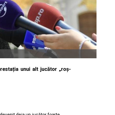
restația unui alt jucător „roș-
 devenit deja un jucător foarte