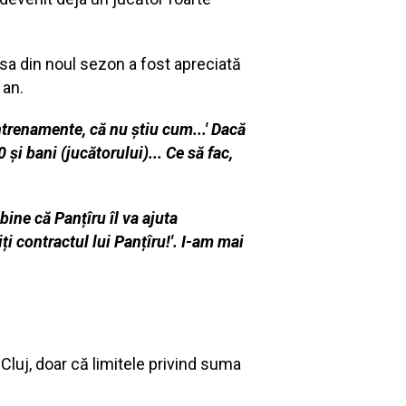
ia sa din noul sezon a fost apreciată
 an.
ntrenamente, că nu știu cum...' Dacă
și bani (jucătorului)... Ce să fac,
bine că Panțîru îl va ajuta
i contractul lui Panțîru!'. I-am mai
R Cluj, doar că limitele privind suma