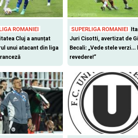
LIGA ROMANIEI
SUPERLIGA ROMANIEI
Ita
itatea Cluj a anunțat
Juri Cisotti, avertizat de G
ul unui atacant din liga
Becali: „Vede stele verzi... 
 franceză
revedere!”