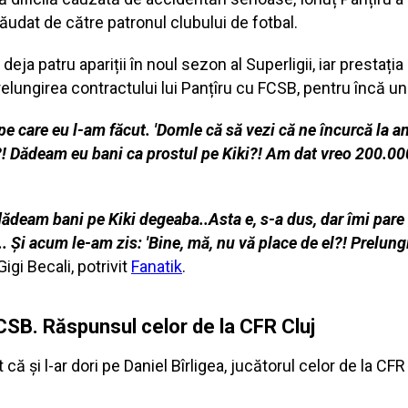
lăudat de către patronul clubului de fotbal.
deja patru apariții în noul sezon al Superligii, iar prestaț
relungirea contractului lui Panțîru cu FCSB, pentru încă un
 pe care eu l-am făcut. 'Domle că să vezi că ne încurcă la a
?! Dădeam eu bani ca prostul pe Kiki?! Am dat vreo 200.000 
 dădeam bani pe Kiki degeaba..Asta e, s-a dus, dar îmi pare 
Și acum le-am zis: 'Bine, mă, nu vă place de el?! Prelungiț
Gigi Becali, potrivit
Fanatik
.
 FCSB. Răspunsul celor de la CFR Cluj
că și l-ar dori pe Daniel Bîrligea, jucătorul celor de la CF