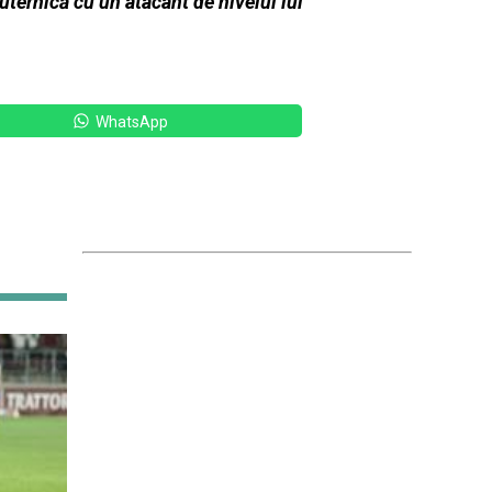
uternică cu un atacant de nivelul lui
WhatsApp