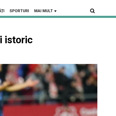
ȚI
SPORTURI
MAI MULT
▼
 istoric