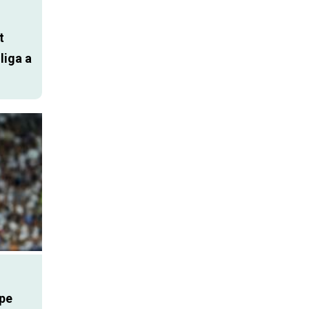
t
liga a
ppe