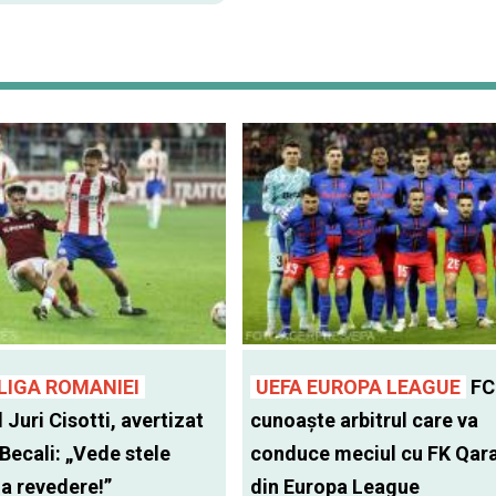
LIGA ROMANIEI
UEFA EUROPA LEAGUE
FC
l Juri Cisotti, avertizat
cunoaște arbitrul care va
 Becali: „Vede stele
conduce meciul cu FK Qar
 la revedere!”
din Europa League