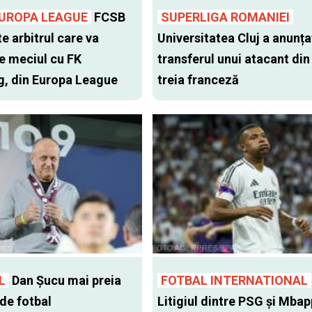
EUROPA LEAGUE
FCSB
SUPERLIGA ROMANIEI
e arbitrul care va
Universitatea Cluj a anunța
 meciul cu FK
transferul unui atacant din 
, din Europa League
treia franceză
L
Dan Şucu mai preia
FOTBAL INTERNATIONAL
 de fotbal
Litigiul dintre PSG şi Mba