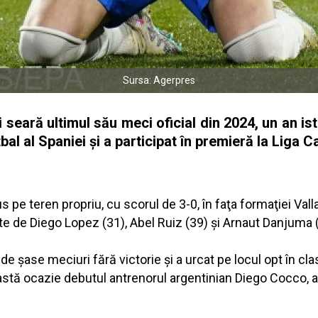
Sursa: Agerpres
 seară ultimul său meci oficial din 2024, un an ist
bal al Spaniei şi a participat în premieră la Liga C
e teren propriu, cu scorul de 3-0, în faţa formaţiei Vallad
ate de Diego Lopez (31), Abel Ruiz (39) şi Arnaut Danjuma 
 de şase meciuri fără victorie şi a urcat pe locul opt în c
ceastă ocazie debutul antrenorul argentinian Diego Cocco, 