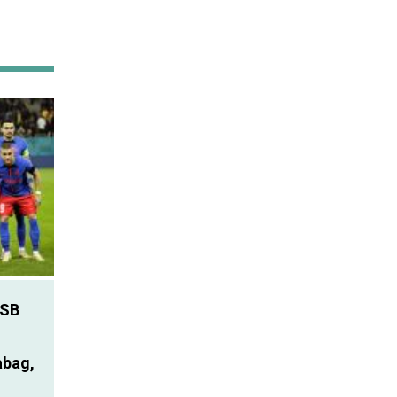
SB
abag,