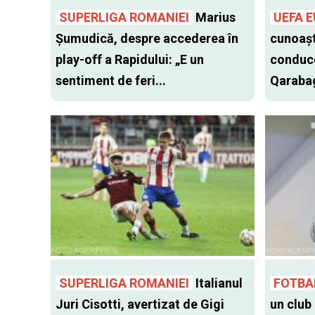
SUPERLIGA ROMANIEI
Marius
UEFA 
Șumudică, despre accederea în
cunoașt
play-off a Rapidului: „E un
conduce
sentiment de feri...
Qarabag
SUPERLIGA ROMANIEI
Italianul
FOTBA
Juri Cisotti, avertizat de Gigi
un club