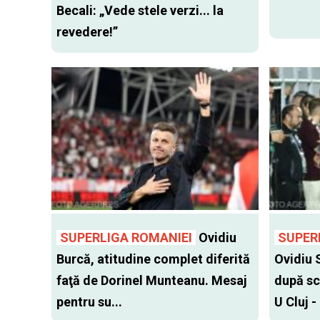
Becali: „Vede stele verzi... la
revedere!”
SUPERLIGA ROMANIEI
Ovidiu
SUPER
Burcă, atitudine complet diferită
Ovidiu 
faţă de Dorinel Munteanu. Mesaj
după sc
pentru su...
U Cluj -